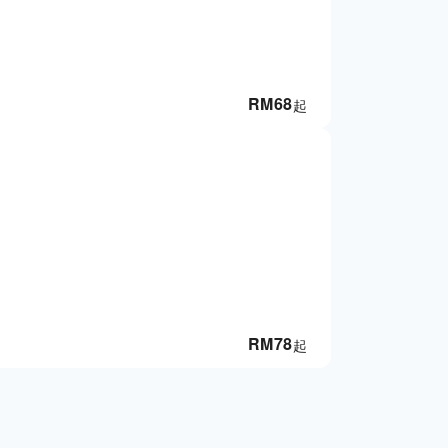
RM
68
起
RM
78
起