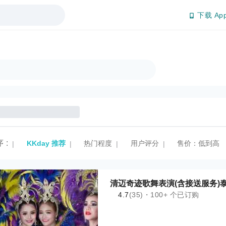
下载 Ap
序
:
KKday 推荐
热门程度
用户评分
售价：低到高
|
|
|
|
清迈奇迹歌舞表演(含接送服务)
4.7
(35)・100+ 个已订购