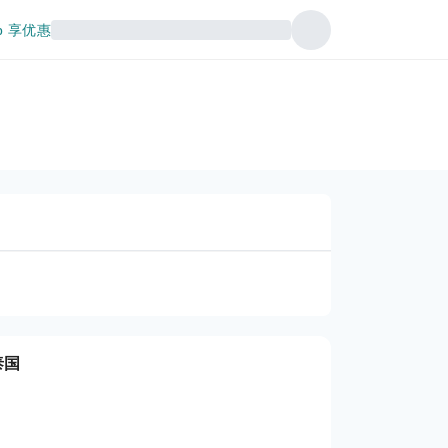
p 享优惠
泰国