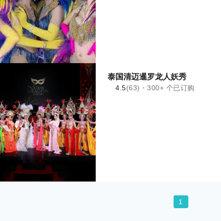
泰国清迈暹罗龙人妖秀
4.5
(63)・300+ 个已订购
1