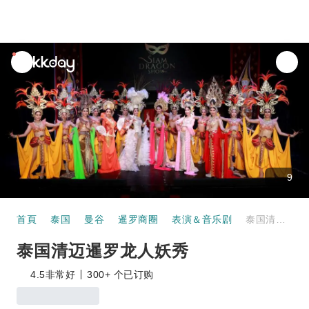
unread
notifications
9
首頁
泰国
曼谷
暹罗商圈
表演＆音乐剧
泰国清迈暹罗龙人妖秀
泰国清迈暹罗龙人妖秀
4.5
非常好
300+ 个已订购