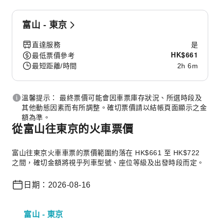
富山 - 東京
直達服務
是
HK$
661
最低票價參考
最短距離/時間
2h 6m
溫馨提示： 最終票價可能會因車票庫存狀況、所選時段及
其他動態因素而有所調整。確切票價請以結帳頁面顯示之金
額為準。
從富山往東京的火車票價
富山往東京火車車票的票價範圍約落在 HK$661 至 HK$722
之間，確切金額將視乎列車型號、座位等級及出發時段而定。
日期：2026-08-16
富山 - 東京