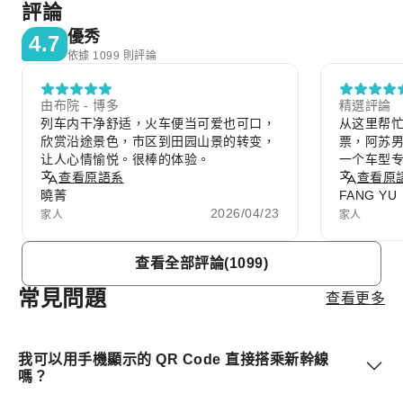
評論
優秀
4.7
依據 1099 則評論
由布院 - 博多
精選評論
列车内干净舒适，火车便当可爱也可口，
从这里帮
欣赏沿途景色，市区到田园山景的转变，
票，阿苏
让人心情愉悦。很棒的体验。
一个车型
查看原語系
爱，有一
查看原
曉菁
FANG YU
2026/04/23
家人
家人
Item
查看全部評論(1099)
1
of
常見問題
查看更多
10
我可以用手機顯示的 QR Code 直接搭乘新幹線
嗎？