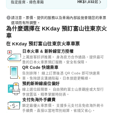
HK$
1,032
起
指定座席 - 綠色車廂
請注意，票價、提供的服務以及車廂內部設施會隨您的車票
選項而有所調整。
為什麼選擇在 KKday 預訂富山往東京火
車
在 KKday 預訂富山往東京火車車票
日本火車 & 新幹線官方授權
上萬旅客好評推薦。 身為官方合作通路，提供最可
靠的日本火車票預訂服務，安全有保障。
QR Code 快速乘車
告別排隊！ 線上訂票後憑 QR Code 即可快速乘
車，免除語言溝通阻礙，日本旅遊更暢順。
預約新幹線座位偏好
線上選位超簡單。 自由預約富士山景觀座或大型行
李放置區，精準掌握時刻表。
支付免海外手續費
鎖定最優火車票價。 支援多元支付且免收海外刷卡
手續費，直接以當地幣別結算，省錢又省心。