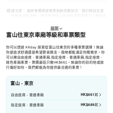
請注意： 最終售價將視車票剩餘供應狀況、預訂時段及其
他動態因素而異。確切票價請以最終結算頁面顯示之數值為
準。
展開
富山往東京車廂等級和車票類型
你可以透過 KKday 探索從富山往東京的多種車票選擇！無論
你是追求舒適還是希望節省開支，我哋都能滿足你嘅需求。你
可以揀自由座席 - 普通車廂,指定座席 - 普通車廂,指定座席 -
綠色車廂車票，票價最低只需HK$661。無論你的目的地或旅
行偏好如何，我們都能為你提供最合適的車票！
富山 - 東京
HK$
661
起
自由座席 - 普通車廂
HK$
689
起
指定座席 - 普通車廂