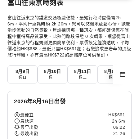
富山往東京時刻表
富山往返東京的鐵道交通極速便捷，最短行程時間僅需2h
6m，平均行車耗時約 2h 20m。您可以悠閒地放鬆心情，飽覽
沿途流動的自然景致，無論揀選哪一種班次，都能確保您在旅
程中獲得高品質享受。此熱門路段保證 0 次轉乘，讓您從富山
往返東京的行程規劃更顯簡單便利。票價設定經濟透明，平均
價格約HK$688，最低只需HK$661起；若您追求更奢華的頂級
旅行體驗，亦有最高HK$722的高階座位可供預訂。
8月9日
8月10日
8月11日
8月12日
8
週日
週一
週二
週三
2026年8月16日出發
最便宜
HK$661
最快速
2h 6m
最早出發
06:22
最晚出發
21:26