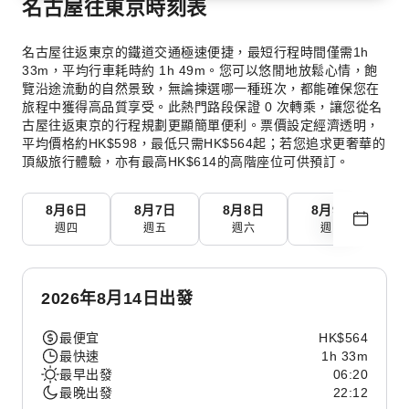
名古屋往東京時刻表
名古屋往返東京的鐵道交通極速便捷，最短行程時間僅需1h
33m，平均行車耗時約 1h 49m。您可以悠閒地放鬆心情，飽
覽沿途流動的自然景致，無論揀選哪一種班次，都能確保您在
旅程中獲得高品質享受。此熱門路段保證 0 次轉乘，讓您從名
古屋往返東京的行程規劃更顯簡單便利。票價設定經濟透明，
平均價格約HK$598，最低只需HK$564起；若您追求更奢華的
頂級旅行體驗，亦有最高HK$614的高階座位可供預訂。
8月6日
8月7日
8月8日
8月9日
8
週四
週五
週六
週日
2026年8月14日出發
最便宜
HK$564
最快速
1h 33m
最早出發
06:20
最晚出發
22:12