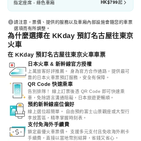
HK$
799
起
指定座席 - 綠色車廂
請注意，票價、提供的服務以及車廂內部設施會隨您的車票
選項而有所調整。
為什麼選擇在 KKday 預訂名古屋往東京
火車
在 KKday 預訂名古屋往東京火車車票
日本火車 & 新幹線官方授權
上萬旅客好評推薦。 身為官方合作通路，提供最可
靠的日本火車票預訂服務，安全有保障。
QR Code 快速乘車
告別排隊！ 線上訂票後憑 QR Code 即可快速乘
車，免除語言溝通阻礙，日本旅遊更暢順。
預約新幹線座位偏好
線上選位超簡單。 自由預約富士山景觀座或大型行
李放置區，精準掌握時刻表。
支付免海外手續費
鎖定最優火車票價。 支援多元支付且免收海外刷卡
手續費，直接以當地幣別結算，省錢又省心。