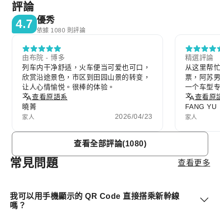
評論
優秀
4.7
依據 1080 則評論
由布院 - 博多
精選評論
列车内干净舒适，火车便当可爱也可口，
从这里帮
欣赏沿途景色，市区到田园山景的转变，
票，阿苏
让人心情愉悦。很棒的体验。
一个车型
查看原語系
爱，有一
查看原
曉菁
FANG YU
2026/04/23
家人
家人
Item
查看全部評論(1080)
1
of
常見問題
查看更多
10
我可以用手機顯示的 QR Code 直接搭乘新幹線
嗎？