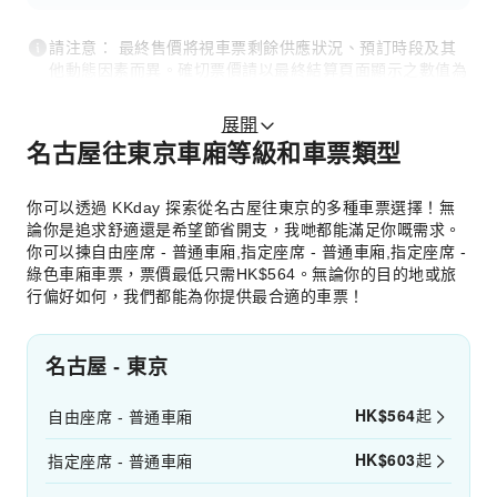
請注意： 最終售價將視車票剩餘供應狀況、預訂時段及其
他動態因素而異。確切票價請以最終結算頁面顯示之數值為
準。
展開
名古屋往東京車廂等級和車票類型
你可以透過 KKday 探索從名古屋往東京的多種車票選擇！無
論你是追求舒適還是希望節省開支，我哋都能滿足你嘅需求。
你可以揀自由座席 - 普通車廂,指定座席 - 普通車廂,指定座席 -
綠色車廂車票，票價最低只需HK$564。無論你的目的地或旅
行偏好如何，我們都能為你提供最合適的車票！
名古屋 - 東京
HK$
564
起
自由座席 - 普通車廂
HK$
603
起
指定座席 - 普通車廂