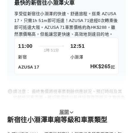
最快的新宿往小淵澤火車
享受從新宿往小淵澤的快速、舒適旅程。搭乘 AZUSA
17，只需1h 51m即可抵達！AZUSA 71途經0次轉乘後
即可抵達大阪。AZUSA 71車票價格約為HK$288，雖
然票價略高，但能讓您更快速、高效地到達目的地。
11:00
12:51
1時 51分
新宿
小淵澤
HK$
265
起
AZUSA 17
請注意： 最終售價將視車票剩餘供應狀況、預訂時段及其
他動態因素而異。確切票價請以最終結算頁面顯示之數值為
準。
展開
新宿往小淵澤車廂等級和車票類型