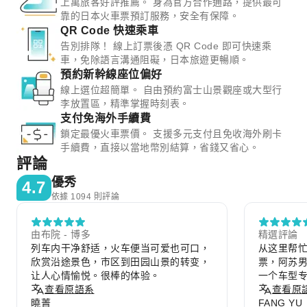
上萬旅客好評推薦。 身為官方合作通路，提供最可
靠的日本火車票預訂服務，安全有保障。
QR Code 快速乘車
告別排隊！ 線上訂票後憑 QR Code 即可快速乘
車，免除語言溝通阻礙，日本旅遊更暢順。
預約新幹線座位偏好
線上選位超簡單。 自由預約富士山景觀座或大型行
李放置區，精準掌握時刻表。
支付免海外手續費
鎖定最優火車票價。 支援多元支付且免收海外刷卡
手續費，直接以當地幣別結算，省錢又省心。
評論
優秀
4.7
依據 1094 則評論
由布院 - 博多
精選評論
列车内干净舒适，火车便当可爱也可口，
从这里帮
欣赏沿途景色，市区到田园山景的转变，
票，阿苏
让人心情愉悦。很棒的体验。
一个车型
查看原語系
爱，有一
查看原
曉菁
FANG YU