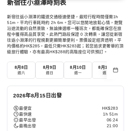
新宿往小淵澤時刻表
新宿往返小淵澤的鐵道交通極速便捷，最短行程時間僅需1h
51m，平均行車耗時約 2h 6m。您可以悠閒地放鬆心情，飽覽
沿途流動的自然景致，無論揀選哪一種班次，都能確保您在旅
程中獲得高品質享受。此熱門路段保證 0 次轉乘，讓您從新宿
往返小淵澤的行程規劃更顯簡單便利。票價設定經濟透明，平
均價格約HK$285，最低只需HK$283起；若您追求更奢華的頂
級旅行體驗，亦有最高HK$288的高階座位可供預訂。
8月8日
8月9日
8月10日
8月11日
8
週六
週日
週一
週二
2026年8月15日出發
最便宜
HK$283
最快速
1h 51m
最早出發
06:24
最晚出發
21:00