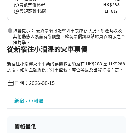
HK$
283
最低票價參考
最短距離/時間
1h 51m
溫馨提示： 最終票價可能會因車票庫存狀況、所選時段及
其他動態因素而有所調整。確切票價請以結帳頁面顯示之金
額為準。
從新宿往小淵澤的火車票價
新宿往小淵澤火車車票的票價範圍約落在 HK$283 至 HK$288
之間，確切金額將視乎列車型號、座位等級及出發時段而定。
日期：2026-08-15
新宿 - 小淵澤
價格最低