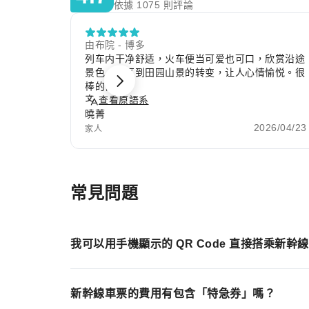
依據 1075 則評論
由布院 - 博多
列车内干净舒适，火车便当可爱也可口，欣赏沿途
景色，市区到田园山景的转变，让人心情愉悦。很
棒的体验。
查看原語系
曉菁
2026/04/23
家人
Item
1
of
常見問題
10
我可以用手機顯示的 QR Code 直接搭乘新幹
新幹線車票的費用有包含「特急券」嗎？