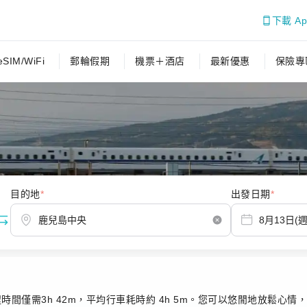
下載 A
eSIM/WiFi
郵輪假期
機票＋酒店
最新優惠
保險專
目的地
*
出發日期
*
島中央火車
間僅需3h 42m，平均行車耗時約 4h 5m。您可以悠閒地放鬆心