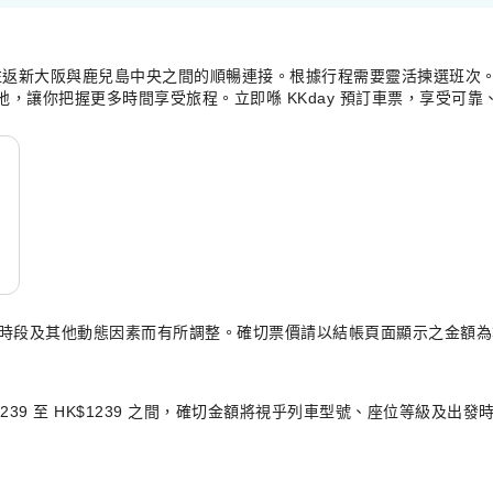
返新大阪與鹿兒島中央之間的順暢連接。根據行程需要靈活揀選班次。票
的地，讓你把握更多時間享受旅程。立即喺 KKday 預訂車票，享受可
選時段及其他動態因素而有所調整。確切票價請以結帳頁面顯示之金額為
39 至 HK$1239 之間，確切金額將視乎列車型號、座位等級及出發