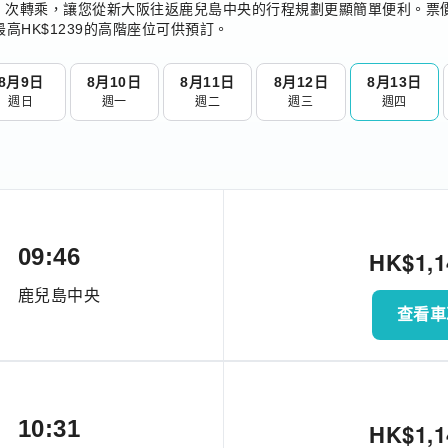
 次轉乘，讓您從新大阪往返鹿兒島中央的行程規劃更顯簡單便利。票價
高HK$1239的高階座位可供預訂。
8月9日
8月10日
8月11日
8月12日
8月13日
週日
週一
週二
週三
週四
09:46
HK$
1,
鹿兒島中央
查看車
10:31
HK$
1,