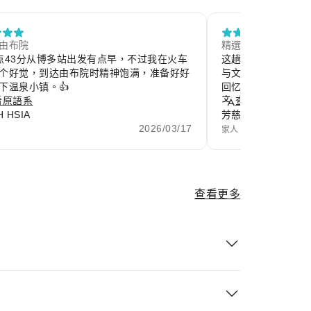
 由布院
精選評論
点43分从博多站出发有点早，不过我在火车
这趟旅程让我暂时
个好觉，到达由布院时精神饱满，准备好好
与文化。每一个画
下温泉小镇。👍
回忆，也让身心重
看原語系
生活。
查看原語系
 HSIA
芳慈
2026/03/17
家人
查看更多