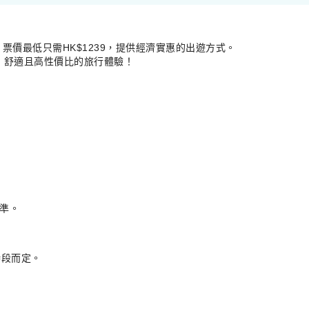
價最低只需HK$1239，提供經濟實惠的出遊方式。
靠、舒適且高性價比的旅行體驗！
準。
時段而定。