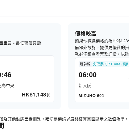
價格較高
如果你揀選價格約為HK$1
車車票。最低票價只需
備額外設施，提供更優質的
務必仔細查看票務詳情，以
新幹線
免取票 QR Code 掃
9:46
06:00
兒島中央
新大阪
HK$
1,148
起
MIZUHO 601
時段及其他動態因素而異。確切票價請以最終結算頁面顯示之數值為準。
間