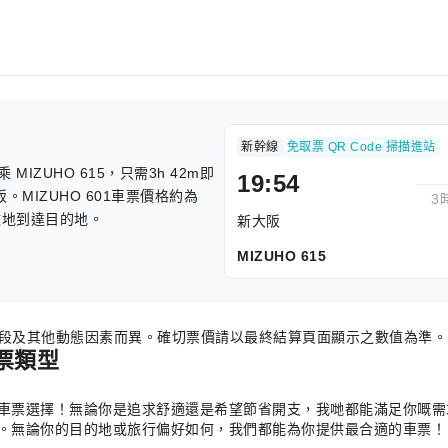
新幹線
免取票 QR Code 掃描進站
ZUHO 615，只需3h 42m即
19:54
。MIZUHO 601車票價格約為
3
效地到達目的地。
新大阪
MIZUHO 615
時段及其他動態因素而異。確切票價請以最終結算頁面顯示之數值為準。
票類型
種車票選擇！無論你是追求舒適還是希望節省開支，我哋都能滿足你嘅需求。
239。無論你的目的地或旅行偏好如何，我們都能為你提供最合適的車票！