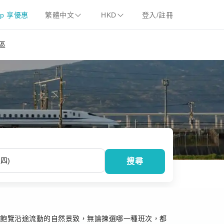
pp 享優惠
繁體中文
HKD
登入/註冊
區
搜尋
情，飽覽沿途流動的自然景致，無論揀選哪一種班次，都