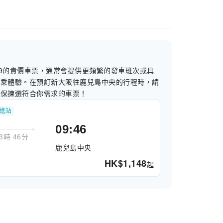
239的貴價車票，通常會提供更頻繁的發車班次或具
搭乘體驗。在預訂新大阪往鹿兒島中央的行程時，請
確保揀選符合你需求的車票！
描進站
09:46
3時 46分
鹿兒島中央
HK$
1,148
起