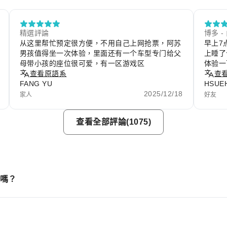
精選評論
博多 -
从这里帮忙预定很方便，不用自己上网抢票，阿苏
早上7
男孩值得坐一次体验，里面还有一个车型专门给父
上睡了
母带小孩的座位很可爱，有一区游戏区
体验一
查看原語系
查
FANG YU
HSUEH
2025/12/18
家人
好友
查看全部評論(1075)
線嗎？