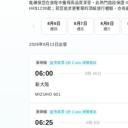
能確保您在旅程中獲得高品質享受。此熱門路段保證 0
HK$1239起；若您追求更奢華的頂級旅行體驗，亦有最
8月6日
8月7日
8月8日
週四
週五
週六
Item
1
2026年8月13日出發
of
121
新幹線
免取票 QR Code 掃描進站
06:00
3時 46分
新大阪
MIZUHO 601
新幹線
免取票 QR Code 掃描進站
06:25
4時 6分