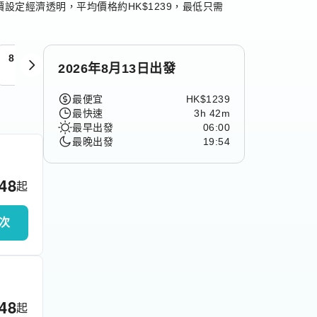
設定經濟透明，平均價格約HK$1239，最低只需
8月14日
8月15日
8月16日
8月17日
8月18日
2026年8月13日出發
週五
週六
週日
週一
週二
最便宜
HK$1239
最快速
3h 42m
最早出發
06:00
最晚出發
19:54
148
起
次
148
起