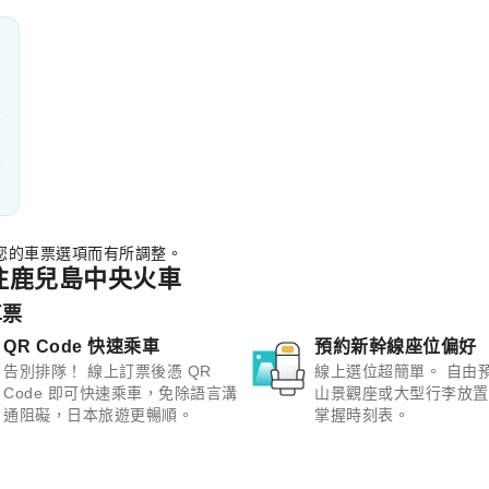
您的車票選項而有所調整。
阪往鹿兒島中央火車
車票
QR Code 快速乘車
預約新幹線座位偏好
告別排隊！ 線上訂票後憑 QR
線上選位超簡單。 自由
Code 即可快速乘車，免除語言溝
山景觀座或大型行李放置
通阻礙，日本旅遊更暢順。
掌握時刻表。