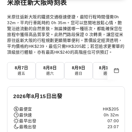
米原往新大阪時刻表
米原往返新大阪的鐵道交通極速便捷，最短行程時間僅需0h
32m，平均行車耗時約 0h 35m。您可以悠閒地放鬆心情，飽
覽沿途流動的自然景致，無論揀選哪一種班次，都能確保您在
旅程中獲得高品質享受。此熱門路段保證 0 次轉乘，讓您從米
原往返新大阪的行程規劃更顯簡單便利。票價設定經濟透明，
平均價格約HK$239，最低只需HK$205起；若您追求更奢華的
頂級旅行體驗，亦有最高HK$240的高階座位可供預訂。
8月7日
8月8日
8月9日
8月10日
8
週五
週六
週日
週一
2026年8月15日出發
最便宜
HK$205
最快速
0h 32m
最早出發
07:00
最晚出發
23:07