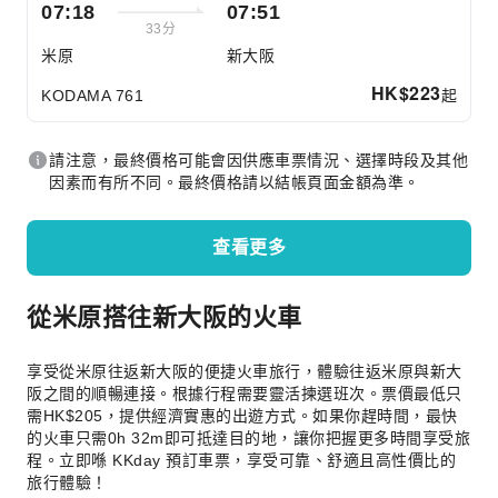
07:18
07:51
33分
米原
新大阪
HK$
223
起
KODAMA 761
請注意，最終價格可能會因供應車票情況、選擇時段及其他
因素而有所不同。最終價格請以結帳頁面金額為準。
查看更多
從米原搭往新大阪的火車
享受從米原往返新大阪的便捷火車旅行，體驗往返米原與新大
阪之間的順暢連接。根據行程需要靈活揀選班次。票價最低只
需HK$205，提供經濟實惠的出遊方式。如果你趕時間，最快
的火車只需0h 32m即可抵達目的地，讓你把握更多時間享受旅
程。立即喺 KKday 預訂車票，享受可靠、舒適且高性價比的
旅行體驗！