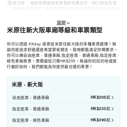
請注意： 最終售價將視車票剩餘供應狀況、預訂時段及其
他動態因素而異。確切票價請以最終結算頁面顯示之數值為
準。
展開
米原往新大阪車廂等級和車票類型
你可以透過 KKday 探索從米原往新大阪的多種車票選擇！無
論你是追求舒適還是希望節省開支，我哋都能滿足你嘅需求。
你可以揀自由座席 - 普通車廂,指定座席 - 普通車廂,指定座席 -
綠色車廂車票，票價最低只需HK$205。無論你的目的地或旅
行偏好如何，我們都能為你提供最合適的車票！
米原 - 新大阪
HK$
205
起
自由座席 - 普通車廂
HK$
233
起
指定座席 - 普通車廂
HK$
390
起
指定座席 - 綠色車廂