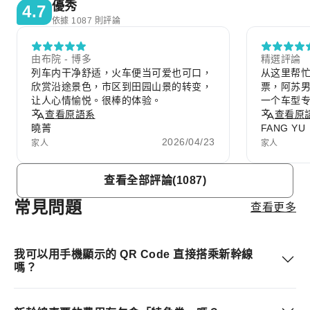
優秀
4.7
依據 1087 則評論
由布院 - 博多
精選評論
列车内干净舒适，火车便当可爱也可口，
从这里帮
欣赏沿途景色，市区到田园山景的转变，
票，阿苏
让人心情愉悦。很棒的体验。
一个车型
查看原語系
爱，有一
查看原
曉菁
FANG YU
2026/04/23
家人
家人
Item
查看全部評論(1087)
1
of
常見問題
查看更多
10
我可以用手機顯示的 QR Code 直接搭乘新幹線
嗎？