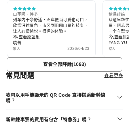
由布院 - 博多
精選評論
列车内干净舒适，火车便当可爱也可口，
从这里帮
欣赏沿途景色，市区到田园山景的转变，
票，阿苏
让人心情愉悦。很棒的体验。
一个车型
查看原語系
爱，有一
查看原
曉菁
FANG YU
2026/04/23
家人
家人
Item
查看全部評論(1093)
1
of
常見問題
查看更多
10
我可以用手機顯示的 QR Code 直接搭乘新幹線
嗎？
新幹線車票的費用有包含「特急券」嗎？