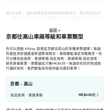
請注意： 最終售價將視車票剩餘供應狀況、預訂時段及其
他動態因素而異。確切票價請以最終結算頁面顯示之數值為
準。
展開
京都往高山車廂等級和車票類型
你可以透過 KKday 探索從京都往高山的多種車票選擇！無論
你是追求舒適還是希望節省開支，我哋都能滿足你嘅需求。你
可以揀自由座席 - 普通車廂,指定座席 - 普通車廂,指定座席 -
綠色車廂車票，票價最低只需HK$439。無論你的目的地或旅
行偏好如何，我們都能為你提供最合適的車票！
京都 - 高山
HK$
439
起
指定座席 - 普通車廂