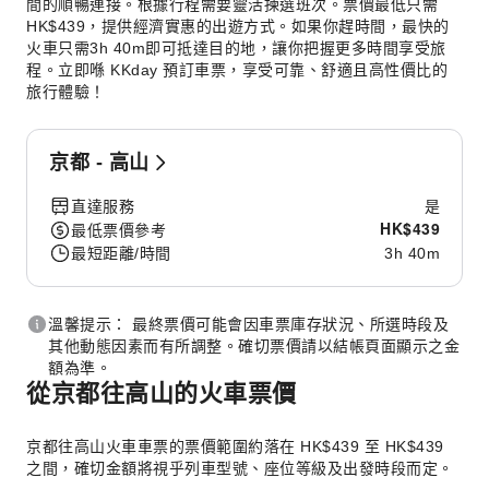
間的順暢連接。根據行程需要靈活揀選班次。票價最低只需
HK$439，提供經濟實惠的出遊方式。如果你趕時間，最快的
火車只需3h 40m即可抵達目的地，讓你把握更多時間享受旅
程。立即喺 KKday 預訂車票，享受可靠、舒適且高性價比的
旅行體驗！
京都 - 高山
直達服務
是
HK$
439
最低票價參考
最短距離/時間
3h 40m
溫馨提示： 最終票價可能會因車票庫存狀況、所選時段及
其他動態因素而有所調整。確切票價請以結帳頁面顯示之金
額為準。
從京都往高山的火車票價
京都往高山火車車票的票價範圍約落在 HK$439 至 HK$439
之間，確切金額將視乎列車型號、座位等級及出發時段而定。