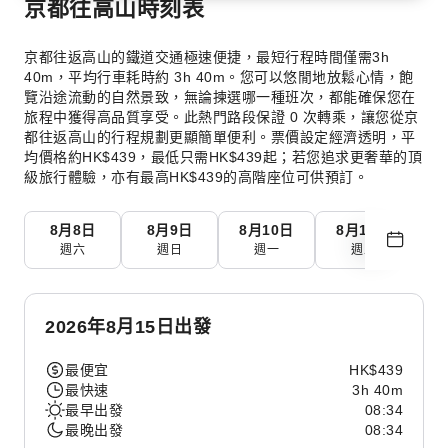
京都往高山時刻表
京都往返高山的鐵道交通極速便捷，最短行程時間僅需3h
40m，平均行車耗時約 3h 40m。您可以悠閒地放鬆心情，飽
覽沿途流動的自然景致，無論揀選哪一種班次，都能確保您在
旅程中獲得高品質享受。此熱門路段保證 0 次轉乘，讓您從京
都往返高山的行程規劃更顯簡單便利。票價設定經濟透明，平
均價格約HK$439，最低只需HK$439起；若您追求更奢華的頂
級旅行體驗，亦有最高HK$439的高階座位可供預訂。
8月8日
8月9日
8月10日
8月11日
8
週六
週日
週一
週二
2026年8月15日出發
最便宜
HK$439
最快速
3h 40m
最早出發
08:34
最晚出發
08:34