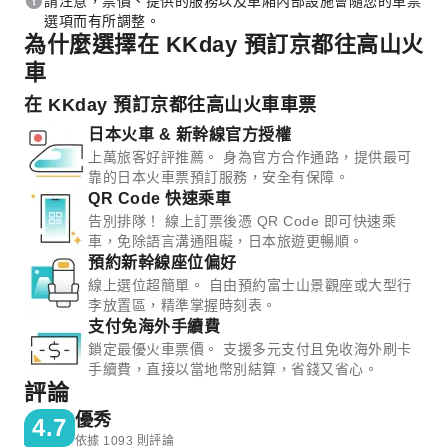
請注意，票價、提供的服務以及車廂內部設施會隨您的車票
選項而有所調整。
為什麼選擇在 KKday 預訂京都往高山火
車
在 KKday 預訂京都往高山火車車票
日本火車 & 新幹線官方授權
上萬旅客好評推薦。 身為官方合作通路，提供最可
靠的日本火車票預訂服務，安全有保障。
QR Code 快速乘車
告別排隊！ 線上訂票後憑 QR Code 即可快速乘
車，免除語言溝通阻礙，日本旅遊更暢順。
預約新幹線座位偏好
線上選位超簡單。 自由預約富士山景觀座或大型行
李放置區，精準掌握時刻表。
支付免海外手續費
鎖定最優火車票價。 支援多元支付且免收海外刷卡
手續費，直接以當地幣別結算，省錢又省心。
評論
優秀
4.7
依據 1093 則評論