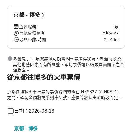
京都 - 博多
直達服務
是
HK$
827
最低票價參考
最短距離/時間
2h 43m
溫馨提示： 最終票價可能會因車票庫存狀況、所選時段及
其他動態因素而有所調整。確切票價請以結帳頁面顯示之金
額為準。
從京都往博多的火車票價
京都往博多火車車票的票價範圍約落在 HK$827 至 HK$911
之間，確切金額將視乎列車型號、座位等級及出發時段而定。
日期：2026-08-13
京都 - 博多