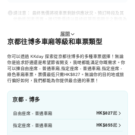
請注意： 最終售價將視車票剩餘供應狀況、預訂時段及其
他動態因素而異。確切票價請以最終結算頁面顯示之數值為
準。
展開
京都往博多車廂等級和車票類型
你可以透過 KKday 探索從京都往博多的多種車票選擇！無論
你是追求舒適還是希望節省開支，我哋都能滿足你嘅需求。你
可以揀自由座席 - 普通車廂,指定座席 - 普通車廂,指定座席 -
綠色車廂車票，票價最低只需HK$827。無論你的目的地或旅
行偏好如何，我們都能為你提供最合適的車票！
京都 - 博多
HK$
827
起
自由座席 - 普通車廂
HK$
855
起
指定座席 - 普通車廂