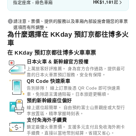
HK$
1,181
起
指定座席 - 綠色車廂
請注意，票價、提供的服務以及車廂內部設施會隨您的車票
選項而有所調整。
為什麼選擇在 KKday 預訂京都往博多火
車
在 KKday 預訂京都往博多火車車票
日本火車 & 新幹線官方授權
上萬旅客好評推薦。 身為官方合作通路，提供最可
靠的日本火車票預訂服務，安全有保障。
QR Code 快速乘車
告別排隊！ 線上訂票後憑 QR Code 即可快速乘
車，免除語言溝通阻礙，日本旅遊更暢順。
預約新幹線座位偏好
線上選位超簡單。 自由預約富士山景觀座或大型行
李放置區，精準掌握時刻表。
支付免海外手續費
鎖定最優火車票價。 支援多元支付且免收海外刷卡
手續費，直接以當地幣別結算，省錢又省心。