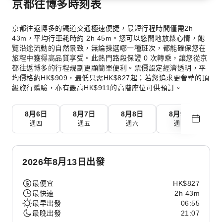
京都往博多時刻表
京都往返博多的鐵道交通極速便捷，最短行程時間僅需2h
43m，平均行車耗時約 2h 45m。您可以悠閒地放鬆心情，飽
覽沿途流動的自然景致，無論揀選哪一種班次，都能確保您在
旅程中獲得高品質享受。此熱門路段保證 0 次轉乘，讓您從京
都往返博多的行程規劃更顯簡單便利。票價設定經濟透明，平
均價格約HK$909，最低只需HK$827起；若您追求更奢華的頂
級旅行體驗，亦有最高HK$911的高階座位可供預訂。
8月6日
8月7日
8月8日
8月9日
8
週四
週五
週六
週日
2026年8月13日出發
最便宜
HK$827
最快速
2h 43m
最早出發
06:55
最晚出發
21:07