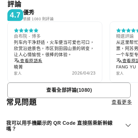
評論
優秀
4.7
依據 1080 則評論
由布院 - 博多
精選評論
列车内干净舒适，火车便当可爱也可口，
从这里帮
欣赏沿途景色，市区到田园山景的转变，
票，阿苏
让人心情愉悦。很棒的体验。
一个车型
查看原語系
爱，有一
查看原
曉菁
FANG YU
2026/04/23
家人
家人
Item
查看全部評論(1080)
1
of
常見問題
查看更多
10
我可以用手機顯示的 QR Code 直接搭乘新幹線
嗎？