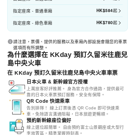
HK$
584
起
指定座席 - 普通車廂
HK$
780
起
指定座席 - 綠色車廂
請注意，票價、提供的服務以及車廂內部設施會隨您的車票
選項而有所調整。
為什麼選擇在 KKday 預訂久留米往鹿兒
島中央火車
在 KKday 預訂久留米往鹿兒島中央火車車票
日本火車 & 新幹線官方授權
上萬旅客好評推薦。 身為官方合作通路，提供最可
靠的日本火車票預訂服務，安全有保障。
QR Code 快速乘車
告別排隊！ 線上訂票後憑 QR Code 即可快速乘
車，免除語言溝通阻礙，日本旅遊更暢順。
預約新幹線座位偏好
線上選位超簡單。 自由預約富士山景觀座或大型行
李放置區，精準掌握時刻表。