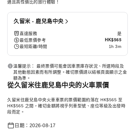
適且高性價比的旅行體驗！
久留米 - 鹿兒島中央
直達服務
是
HK$
565
最低票價參考
最短距離/時間
1h 3m
溫馨提示： 最終票價可能會因車票庫存狀況、所選時段及
其他動態因素而有所調整。確切票價請以結帳頁面顯示之金
額為準。
從久留米往鹿兒島中央的火車票價
久留米往鹿兒島中央火車車票的票價範圍約落在 HK$565 至
HK$565 之間，確切金額將視乎列車型號、座位等級及出發時
段而定。
日期：2026-08-17