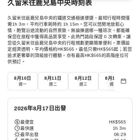
久留米往鹿兒島中央時刻表
久留米往返鹿兒島中央的鐵道交通極速便捷，最短行程時間僅
需1h 3m，平均行車耗時約 1h 15m。您可以悠閒地放鬆心
情，飽覽沿途流動的自然景致，無論揀選哪一種班次，都能確
保您在旅程中獲得高品質享受。此熱門路段保證 0 次轉乘，讓
您從久留米往返鹿兒島中央的行程規劃更顯簡單便利。票價設
定經濟透明，平均價格約HK$565，最低只需HK$565起；若您
追求更奢華的頂級旅行體驗，亦有最高HK$565的高階座位可
供預訂。
8月10日
8月11日
8月12日
8月13日
8
週一
週二
週三
週四
2026年8月17日出發
最便宜
HK$565
最快速
1h 3m
最早出發
06:29