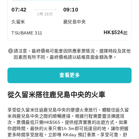
07:42
09:10
1時 28分
久留米
鹿兒島中央
HK$
524
起
TSUBAME 311
請注意，最終價格可能會因供應車票情況、選擇時段及其他
因素而有所不同。最終價格請以結帳頁面金額為準。
查看更多
從久留米搭往鹿兒島中央的火車
享受從久留米往返鹿兒島中央的便捷火車旅行，體驗往返久留
米與鹿兒島中央之間的順暢連接。根據行程需要靈活揀選班
次。票價最低只需HK$565，提供經濟實惠的出遊方式。如果
你趕時間，最快的火車只需1h 3m即可抵達目的地，讓你把握
更多時間享受旅程。立即喺 KKday 預訂車票，享受可靠、舒