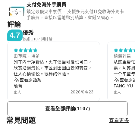
支付免海外手續費
鎖定最優火車票價。 支援多元支付且免收海外刷卡
手續費，直接以當地幣別結算，省錢又省心。
評論
優秀
4.7
依據 1107 則評論
由布院 - 博多
精選評論
列车内干净舒适，火车便当可爱也可口，
从这里帮
欣赏沿途景色，市区到田园山景的转变，
票，阿苏
让人心情愉悦。很棒的体验。
一个车型
查看原語系
爱，有一
查看原
曉菁
FANG YU
2026/04/23
家人
家人
Item
查看全部評論(1107)
1
of
常見問題
查看更多
10