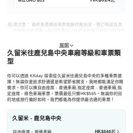
起
MIZUHO 603
請注意： 最終售價將視車票剩餘供應狀況、預訂時段及其
他動態因素而異。確切票價請以最終結算頁面顯示之數值為
準。
展開
久留米往鹿兒島中央車廂等級和車票類
型
你可以透過 KKday 探索從久留米往鹿兒島中央的多種車票選
擇！無論你是追求舒適還是希望節省開支，我哋都能滿足你嘅
需求。你可以揀自由座席 - 普通車廂,指定座席 - 普通車廂,指
定座席 - 綠色車廂車票，票價最低只需HK$565。無論你的目
的地或旅行偏好如何，我們都能為你提供最合適的車票！
久留米 - 鹿兒島中央
HK$
565
起
自由座席 - 普通車廂