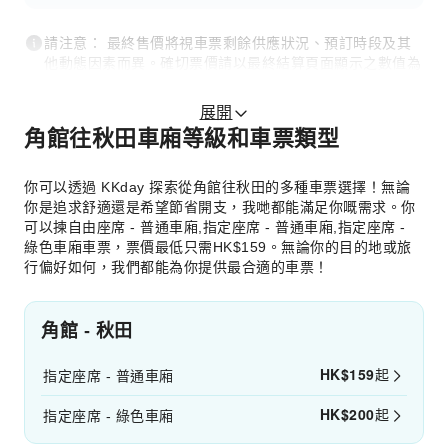
請注意： 最終售價將視車票剩餘供應狀況、預訂時段及其
他動態因素而異。確切票價請以最終結算頁面顯示之數值為
準。
展開
角館往秋田車廂等級和車票類型
你可以透過 KKday 探索從角館往秋田的多種車票選擇！無論
你是追求舒適還是希望節省開支，我哋都能滿足你嘅需求。你
可以揀自由座席 - 普通車廂,指定座席 - 普通車廂,指定座席 -
綠色車廂車票，票價最低只需HK$159。無論你的目的地或旅
行偏好如何，我們都能為你提供最合適的車票！
角館 - 秋田
HK$
159
起
指定座席 - 普通車廂
HK$
200
起
指定座席 - 綠色車廂