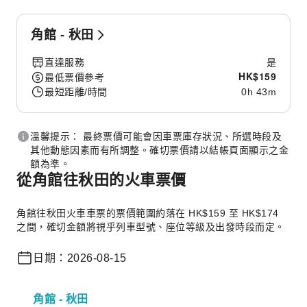
角館 - 秋田
直達服務
是
HK$
159
最低票價參考
最短距離/時間
0h 43m
溫馨提示： 最終票價可能會因車票庫存狀況、所選時段及
其他動態因素而有所調整。確切票價請以結帳頁面顯示之金
額為準。
從角館往秋田的火車票價
角館往秋田火車車票的票價範圍約落在 HK$159 至 HK$174
之間，確切金額將視乎列車型號、座位等級及出發時段而定。
日期：2026-08-15
角館 - 秋田