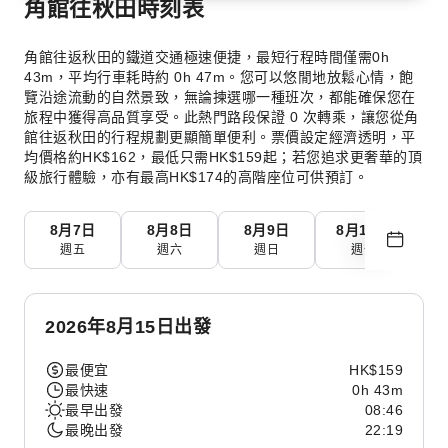
角館往秋田時刻表
角館往返秋田的鐵道交通極速便捷，最短行程時間僅需0h
43m，平均行車耗時約 0h 47m。您可以悠閒地放鬆心情，飽
覽沿途流動的自然景致，無論揀選哪一種班次，都能確保您在
旅程中獲得高品質享受。此熱門路段保證 0 次轉乘，讓您從角
館往返秋田的行程規劃更顯簡單便利。票價設定經濟透明，平
均價格約HK$162，最低只需HK$159起；若您追求更奢華的頂
級旅行體驗，亦有最高HK$174的高階座位可供預訂。
8月7日
8月8日
8月9日
8月10日
8
週五
週六
週日
週一
2026年8月15日出發
最便宜
HK$159
最快速
0h 43m
最早出發
08:46
最晚出發
22:19