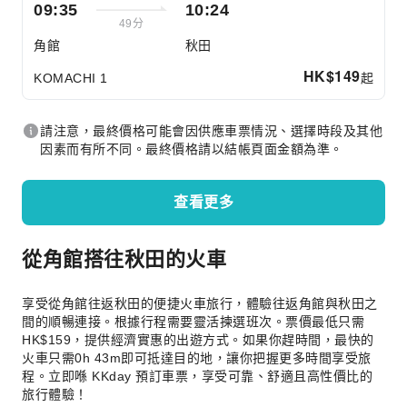
09:35
10:24
49分
角館
秋田
HK$
149
起
KOMACHI 1
請注意，最終價格可能會因供應車票情況、選擇時段及其他
因素而有所不同。最終價格請以結帳頁面金額為準。
查看更多
從角館搭往秋田的火車
享受從角館往返秋田的便捷火車旅行，體驗往返角館與秋田之
間的順暢連接。根據行程需要靈活揀選班次。票價最低只需
HK$159，提供經濟實惠的出遊方式。如果你趕時間，最快的
火車只需0h 43m即可抵達目的地，讓你把握更多時間享受旅
程。立即喺 KKday 預訂車票，享受可靠、舒適且高性價比的
旅行體驗！