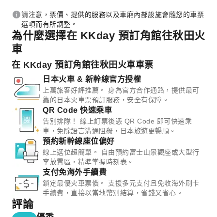
請注意，票價、提供的服務以及車廂內部設施會隨您的車票
選項而有所調整。
為什麼選擇在 KKday 預訂角館往秋田火
車
在 KKday 預訂角館往秋田火車車票
日本火車 & 新幹線官方授權
上萬旅客好評推薦。 身為官方合作通路，提供最可
靠的日本火車票預訂服務，安全有保障。
QR Code 快速乘車
告別排隊！ 線上訂票後憑 QR Code 即可快速乘
車，免除語言溝通阻礙，日本旅遊更暢順。
預約新幹線座位偏好
線上選位超簡單。 自由預約富士山景觀座或大型行
李放置區，精準掌握時刻表。
支付免海外手續費
鎖定最優火車票價。 支援多元支付且免收海外刷卡
手續費，直接以當地幣別結算，省錢又省心。
評論