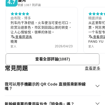
優秀
4.7
依據 1087 則評論
由布院 - 博多
精選評論
列车内干净舒适，火车便当可爱也可口，
从这里帮
欣赏沿途景色，市区到田园山景的转变，
票，阿苏
让人心情愉悦。很棒的体验。
一个车型
查看原語系
爱，有一
查看原
曉菁
FANG YU
2026/04/23
家人
家人
Item
查看全部評論(1087)
1
of
常見問題
查看更多
10
我可以用手機顯示的 QR Code 直接搭乘新幹線
嗎？
新幹線車票的費用有包含「特急券」嗎？