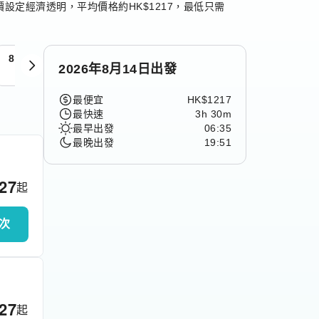
設定經濟透明，平均價格約HK$1217，最低只需
8月15日
8月16日
8月17日
8月18日
8月19日
2026年8月14日出發
週六
週日
週一
週二
週三
最便宜
HK$1217
最快速
3h 30m
最早出發
06:35
最晚出發
19:51
127
起
次
127
起