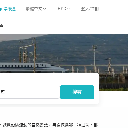
pp 享優惠
繁體中文
HKD
登入/註冊
區
搜尋
心情，飽覽沿途流動的自然景致，無論揀選哪一種班次，都