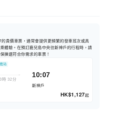
217的貴價車票，通常會提供更頻繁的發車班次或具
搭乘體驗。在預訂鹿兒島中央往新神戶的行程時，請
確保揀選符合你需求的車票！
描進站
10:07
3時 32分
新神戶
HK$
1,127
起