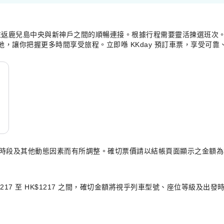
返鹿兒島中央與新神戶之間的順暢連接。根據行程需要靈活揀選班次。票
的地，讓你把握更多時間享受旅程。立即喺 KKday 預訂車票，享受可
選時段及其他動態因素而有所調整。確切票價請以結帳頁面顯示之金額為
17 至 HK$1217 之間，確切金額將視乎列車型號、座位等級及出發