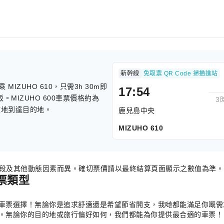
新幹線
免取票 QR Code 掃描進站
ZUHO 610，只需3h 30m即
17:54
。MIZUHO 600車票價格約為
3
效地到達目的地。
鹿兒島中央
MIZUHO 610
時段及其他動態因素而異。確切票價請以最終結算頁面顯示之數值為準。
票類型
種車票選擇！無論你是追求舒適還是希望節省開支，我哋都能滿足你嘅需求。
217。無論你的目的地或旅行偏好如何，我們都能為你提供最合適的車票！