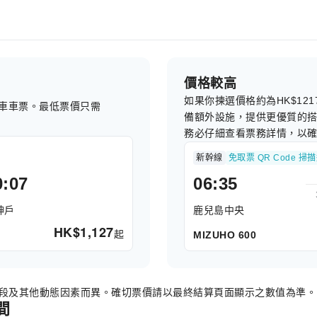
價格較高
如果你揀選價格約為HK$1
車車票。最低票價只需
備額外設施，提供更優質的
務必仔細查看票務詳情，以
新幹線
免取票 QR Code 掃
0:07
06:35
神戶
鹿兒島中央
HK$
1,127
起
MIZUHO 600
時段及其他動態因素而異。確切票價請以最終結算頁面顯示之數值為準。
間