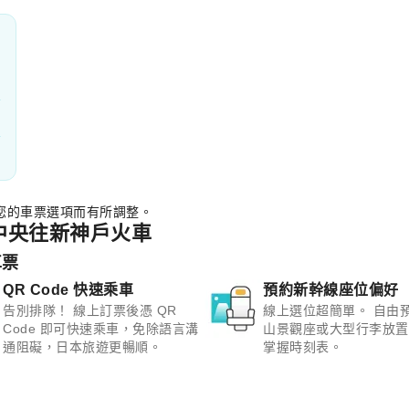
您的車票選項而有所調整。
島中央往新神戶火車
車票
QR Code 快速乘車
預約新幹線座位偏好
告別排隊！ 線上訂票後憑 QR
線上選位超簡單。 自由
Code 即可快速乘車，免除語言溝
山景觀座或大型行李放置
通阻礙，日本旅遊更暢順。
掌握時刻表。