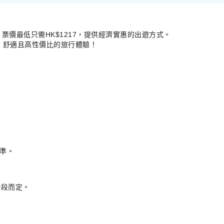
價最低只需HK$1217，提供經濟實惠的出遊方式。
靠、舒適且高性價比的旅行體驗！
準。
時段而定。