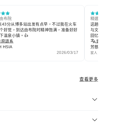
 由布院
精選評論
点43分从博多站出发有点早，不过我在火车
这趟旅程让我暂时
个好觉，到达由布院时精神饱满，准备好好
与文化。每一个画
下温泉小镇。👍
回忆，也让身心重
看原語系
生活。
查看原語系
 HSIA
芳慈
2026/03/17
家人
查看更多