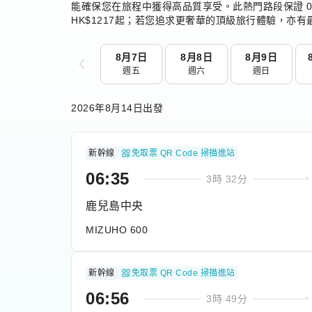
能確保您在旅程中獲得高品質享受。此熱門路段保證 0
HK$1217起；若您追求更奢華的頂級旅行體驗，亦有最
8月7日
8月8日
8月9日
週五
週六
週日
Item
1
2026年8月14日出發
of
121
新幹線
免取票 QR Code 掃描進站
06:35
3時 32分
鹿兒島中央
MIZUHO 600
新幹線
免取票 QR Code 掃描進站
06:56
3時 49分