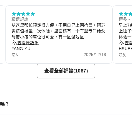
精選評論
博多 -
从这里帮忙预定很方便，不用自己上网抢票，阿苏
早上7
男孩值得坐一次体验，里面还有一个车型专门给父
上睡了
母带小孩的座位很可爱，有一区游戏区
体验一
查看原語系
查
FANG YU
HSUEH
2025/12/18
家人
好友
查看全部評論(1087)
線嗎？