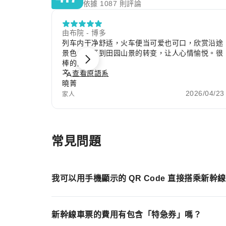
依據 1087 則評論
由布院 - 博多
列车内干净舒适，火车便当可爱也可口，欣赏沿途
景色，市区到田园山景的转变，让人心情愉悦。很
棒的体验。
查看原語系
曉菁
2026/04/23
家人
Item
1
of
常見問題
10
我可以用手機顯示的 QR Code 直接搭乘新幹
新幹線車票的費用有包含「特急券」嗎？