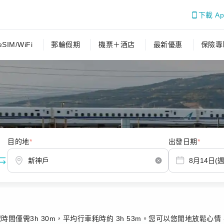
下載 A
eSIM/WiFi
郵輪假期
機票＋酒店
最新優惠
保險專
目的地
*
出發日期
*
新神戶火車
間僅需3h 30m，平均行車耗時約 3h 53m。您可以悠閒地放鬆