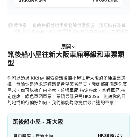
起
SAKURA 544
請注意： 最終售價將視車票剩餘供應狀況、預訂時段及其
他動態因素而異。確切票價請以最終結算頁面顯示之數值為
準。
展開
筑後船小屋往新大阪車廂等級和車票類
型
你可以透過 KKday 探索從筑後船小屋往新大阪的多種車票選
擇！無論你是追求舒適還是希望節省開支，我哋都能滿足你嘅
需求。你可以揀自由座席 - 普通車廂,指定座席 - 普通車廂,指
定座席 - 綠色車廂車票，票價最低只需HK$895。無論你的目
的地或旅行偏好如何，我們都能為你提供最合適的車票！
筑後船小屋 - 新大阪
HK$
895
起
自由座席 - 普通車廂