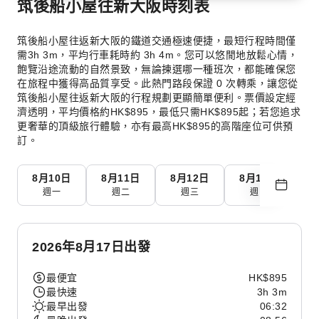
筑後船小屋往新大阪時刻表
筑後船小屋往返新大阪的鐵道交通極速便捷，最短行程時間僅
需3h 3m，平均行車耗時約 3h 4m。您可以悠閒地放鬆心情，
飽覽沿途流動的自然景致，無論揀選哪一種班次，都能確保您
在旅程中獲得高品質享受。此熱門路段保證 0 次轉乘，讓您從
筑後船小屋往返新大阪的行程規劃更顯簡單便利。票價設定經
濟透明，平均價格約HK$895，最低只需HK$895起；若您追求
更奢華的頂級旅行體驗，亦有最高HK$895的高階座位可供預
訂。
8月10日
8月11日
8月12日
8月13日
8
週一
週二
週三
週四
2026年8月17日出發
最便宜
HK$895
最快速
3h 3m
最早出發
06:32