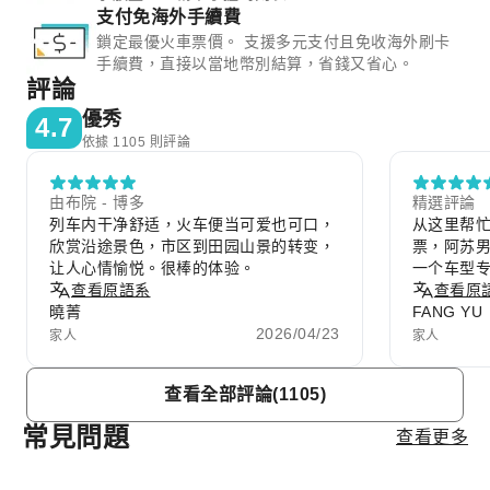
支付免海外手續費
鎖定最優火車票價。 支援多元支付且免收海外刷卡
手續費，直接以當地幣別結算，省錢又省心。
評論
優秀
4.7
依據 1105 則評論
由布院 - 博多
精選評論
列车内干净舒适，火车便当可爱也可口，
从这里帮
欣赏沿途景色，市区到田园山景的转变，
票，阿苏
让人心情愉悦。很棒的体验。
一个车型
查看原語系
爱，有一
查看原
曉菁
FANG YU
2026/04/23
家人
家人
Item
查看全部評論(1105)
1
of
常見問題
查看更多
10