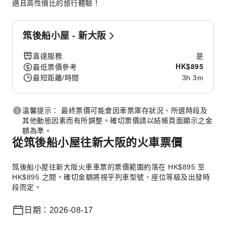
適且高性價比的旅行體驗！
筑後船小屋 - 新大阪
直達服務
是
HK$
895
最低票價參考
最短距離/時間
3h 3m
溫馨提示： 最終票價可能會因車票庫存狀況、所選時段及
其他動態因素而有所調整。確切票價請以結帳頁面顯示之金
額為準。
從筑後船小屋往新大阪的火車票價
筑後船小屋往新大阪火車車票的票價範圍約落在 HK$895 至
HK$895 之間，確切金額將視乎列車型號、座位等級及出發時
段而定。
日期：2026-08-17