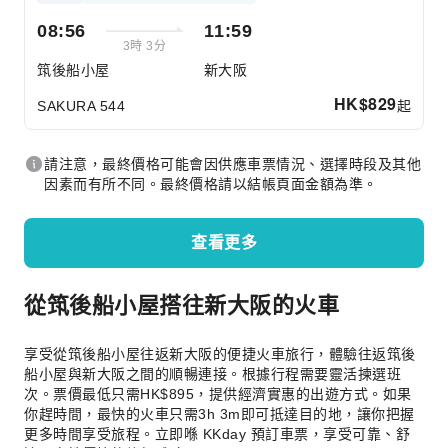
08:56
11:59
3時 3分
筑後船小屋
新大阪
HK$
829
起
SAKURA 544
請注意，最終價格可能會因供應車票情況、選擇時段及其他
因素而有所不同。最終價格請以結帳頁面金額為準。
查看更多
從筑後船小屋搭往新大阪的火車
享受從筑後船小屋往返新大阪的便捷火車旅行，體驗往返筑後
船小屋與新大阪之間的順暢連接。根據行程需要靈活揀選班
次。票價最低只需HK$895，提供經濟實惠的出遊方式。如果
你趕時間，最快的火車只需3h 3m即可抵達目的地，讓你把握
更多時間享受旅程。立即喺 KKday 預訂車票，享受可靠、舒