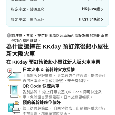
HK$
924
起
指定座席 - 普通車廂
HK$
1,319
起
指定座席 - 綠色車廂
請注意，票價、提供的服務以及車廂內部設施會隨您的車票
選項而有所調整。
為什麼選擇在 KKday 預訂筑後船小屋往
新大阪火車
在 KKday 預訂筑後船小屋往新大阪火車車票
日本火車 & 新幹線官方授權
上萬旅客好評推薦。 身為官方合作通路，提供最可
靠的日本火車票預訂服務，安全有保障。
QR Code 快速乘車
告別排隊！ 線上訂票後憑 QR Code 即可快速乘
車，免除語言溝通阻礙，日本旅遊更暢順。
預約新幹線座位偏好
線上選位超簡單。 自由預約富士山景觀座或大型行
李放置區，精準掌握時刻表。