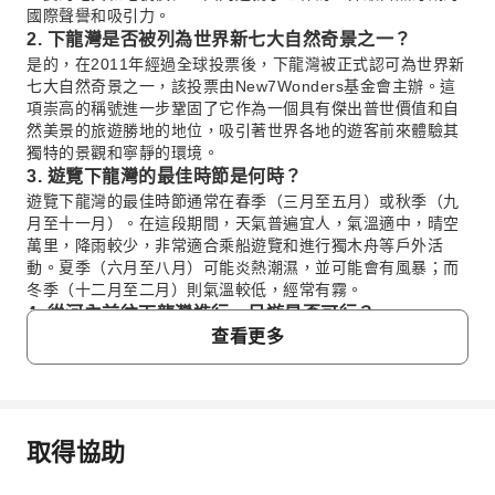
國際聲譽和吸引力。
2. 下龍灣是否被列為世界新七大自然奇景之一？
是的，在2011年經過全球投票後，下龍灣被正式認可為世界新
七大自然奇景之一，該投票由New7Wonders基金會主辦。這
項崇高的稱號進一步鞏固了它作為一個具有傑出普世價值和自
然美景的旅遊勝地的地位，吸引著世界各地的遊客前來體驗其
獨特的景觀和寧靜的環境。
3. 遊覽下龍灣的最佳時節是何時？
遊覽下龍灣的最佳時節通常在春季（三月至五月）或秋季（九
月至十一月）。在這段期間，天氣普遍宜人，氣溫適中，晴空
萬里，降雨較少，非常適合乘船遊覽和進行獨木舟等戶外活
動。夏季（六月至八月）可能炎熱潮濕，並可能會有風暴；而
冬季（十二月至二月）則氣溫較低，經常有霧。
4. 從河內前往下龍灣進行一日遊是否可行？
查看更多
是的，從河內前往下龍灣進行一日遊是完全可行的。許多旅行
團，包括提供Phoenix Cruise的旅行團，都提供從河內市中心
酒店出發的便捷往返交通服務，這對時間有限的旅客來說是一
個熱門選擇。車程通常單程約需2至3小時，讓您有充足的時間
探索海灣的景點，參與活動，並在船上享用午餐。
取得協助
5. 旅客如何從河內前往下龍灣進行一日遊？
常見問題
對於從河內前往下龍灣進行一日遊，最方便的方法通常是預訂