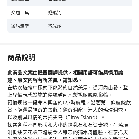
交通工具
遊船河
遊船類型
觀光船
商品說明
此商品文案由機器翻譯提供，相關用語可能與慣用論
述、原文內容有所差異，請知悉。
在這次遊輪中探索下龍灣的自然美景。從河內出發，登
上配備現代設施的傳統越南木製帆船鳳凰郵輪。
預備迎接一段令人興奮的6小時航程，沿著第二條航線欣
賞下龍灣最神奇的景觀：驚奇洞窟、迷人的瑤環洞穴，
以及別具風情的蒂托夫島（Titov Island）。
探索各種不同形狀和大小的鐘乳石和石筍奇觀、在瑤環
洞低矮天花板下體驗令人難忘的獨木舟體驗、在泰托夫