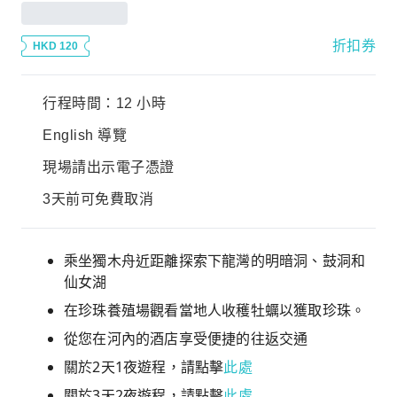
折扣券
HKD 120
行程時間：12 小時
English 導覽
現場請出示電子憑證
3天前可免費取消
乘坐獨木舟近距離探索下龍灣的明暗洞、鼓洞和
仙女湖
在珍珠養殖場觀看當地人收穫牡蠣以獲取珍珠。
從您在河內的酒店享受便捷的往返交通
關於2天1夜遊程，請點擊
此處
關於3天2夜遊程，請點擊
此處