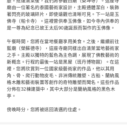
脈。抵達清萊後，我們將參觀白廟（榮坤寺）。這座寺
廟由一位著名的泰國藝術家設計，主殿通體潔白，裝飾
著閃亮的玻璃碎片，即使遠觀也清晰可見。下一站是玉
佛寺（帕卡寺）。這裡曾供奉玉佛像，如今寺內供奉的
是一尊為紀念已故王太后90歲誕辰而製作的玉佛像。
午餐時間，您將在當地餐廳享用美食。之後，繼續前往
藍廟（榮蘇德寺），這座寺廟同樣出自清萊當地藝術家
之手。主殿以獨特的藍色為主色調，展現了佛教藝術的
新概念。行程的最後一站是黑屋（班丹博物館）。在這
裡，您將欣賞到一位國家級藝術家的作品，他以其用
角、骨、爬行動物皮毛、非洲傳統雕塑、古船、蘭納風
格木雕和藝術裝置等創作的奇特雕塑而聞名。這些作品
分佈在32棟建築中，其中大部分是蘭納風格的黑色木
亭。
傍晚時分，您將被送回清邁的住處。