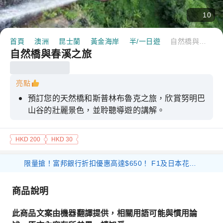
10
首頁
澳洲
昆士蘭
黃金海岸
半/一日遊
自然橋與春溪之旅
自然橋與春溪之旅
亮點
預訂您的天然橋和斯普林布魯克之旅，欣賞努明巴
山谷的壯麗景色，並聆聽導遊的講解。
HKD 200
HKD 30
限量搶！富邦銀行折扣優惠高達$650！ F1及日本花火等體驗產品 滿$1000 減$300 優惠碼： 26FB300 環球海外旅遊產品 滿$800 減$200 優惠碼： 26FB200 香港及大灣區旅遊產品 滿$500 減$100 優惠碼： 26FB100
商品說明
此商品文案由機器翻譯提供，相關用語可能與慣用論