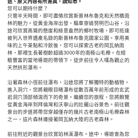
述、原文內容有所差異，請知悉。
您可以期待什麼？
只需半天時間，即可盡情欣賞斯普林布魯克和天然橋雨
林的魅力。從黃金海岸出發，驅車穿過努明巴山谷，沿
途可欣賞高聳的懸崖和綠意盎然的鄉村牧場，即可抵達
被列入世界遺產名錄的斯普林布魯克國家公園。享用美
味的上午茶點和冷飲後，您可以探索古老的岡瓦納雨
林，那裡生長著樹齡超過3000年的南極山毛櫸。在經
驗豐富的當地導遊的帶領下，徒步前往令人嘆為觀止的
天然拱形瀑布。
沿著森林小徑前往瀑布，沿途您將了解獨特的動植物。
進入洞穴，您將親眼目睹瀑布從數百萬年前形成的玄武
岩洞穴頂部傾瀉而下的奇景。繼續您的旅程，您將飽覽
從黃金海岸到拜倫灣和沃寧山的壯麗山谷景色。前往觀
景台的步道將帶您穿越僅存的幾片古老南極山毛櫸森林
之一，這片森林連接著岡瓦納大陸的古老森林。
前往附近的觀景台欣賞珀林溪瀑布。途中，導遊會為您