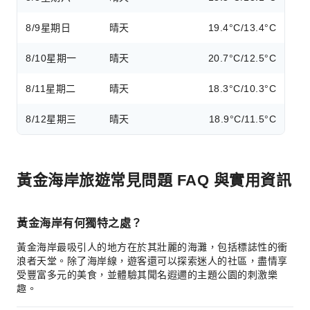
8/9
星期日
晴天
19.4°C/13.4°C
8/10
星期一
晴天
20.7°C/12.5°C
8/11
星期二
晴天
18.3°C/10.3°C
8/12
星期三
晴天
18.9°C/11.5°C
黃金海岸旅遊常見問題 FAQ 與實用資訊
黃金海岸有何獨特之處？
黃金海岸最吸引人的地方在於其壯麗的海灘，包括標誌性的衝
浪者天堂。除了海岸線，遊客還可以探索迷人的社區，盡情享
受豐富多元的美食，並體驗其聞名遐邇的主題公園的刺激樂
趣。