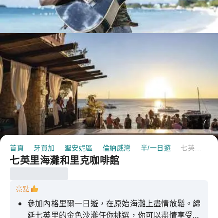
7
首頁
牙買加
聖安妮區
倫納威灣
半/一日遊
七英里海灘和里克咖啡館
七英里海灘和里克咖啡館
亮點
參加內格里爾一日遊，在原始海灘上盡情放鬆。綿
延七英里的金色沙灘任你挑選，你可以盡情享受日