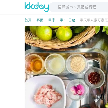
首頁
泰國
甲米
半/一日遊
半天甲米素可泰烹