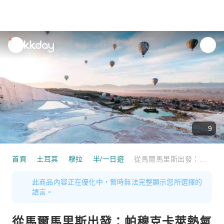
unread
notifications
9
首頁
土耳其
穆拉
半/一日遊
從馬爾馬里斯出發：帕穆克卡萊熱氣球飛行一日遊（含午餐）｜土耳其
此商品內容正在優化中，暫時無法完整顯示您所選擇的
語言。
從馬爾馬里斯出發：帕穆克卡萊熱氣