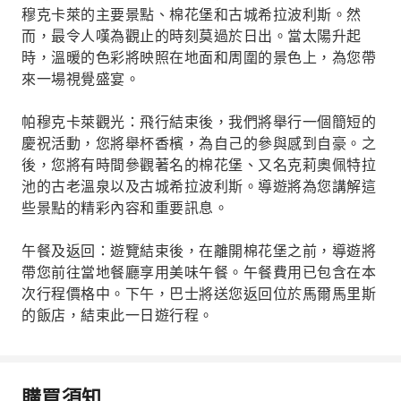
穆克卡萊的主要景點、棉花堡和古城希拉波利斯。然
而，最令人嘆為觀止的時刻莫過於日出。當太陽升起
時，溫暖的色彩將映照在地面和周圍的景色上，為您帶
來一場視覺盛宴。
帕穆克卡萊觀光：飛行結束後，我們將舉行一個簡短的
慶祝活動，您將舉杯香檳，為自己的參與感到自豪。之
後，您將有時間參觀著名的棉花堡、又名克莉奧佩特拉
池的古老溫泉以及古城希拉波利斯。導遊將為您講解這
些景點的精彩內容和重要訊息。
午餐及返回：遊覽結束後，在離開棉花堡之前，導遊將
帶您前往當地餐廳享用美味午餐。午餐費用已包含在本
次行程價格中。下午，巴士將送您返回位於馬爾馬里斯
的飯店，結束此一日遊行程。
購買須知