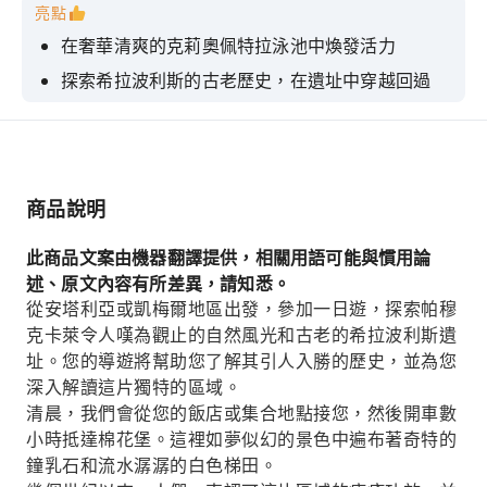
亮點
在奢華清爽的克莉奧佩特拉泳池中煥發活力
探索希拉波利斯的古老歷史，在遺址中穿越回過
去。
遊覽壯麗的棉花堡地區，最終將它從你的願望清單
上劃掉。
來探索土耳其獨具特色的地區，這裡世世代代都吸
商品說明
引遊客。
此商品文案由機器翻譯提供，相關用語可能與慣用論
聆聽專業導遊的講解，並了解更多關於該地區的歷
述、原文內容有所差異，請知悉。
史。
從安塔利亞或凱梅爾地區出發，參加一日遊，探索帕穆
克卡萊令人嘆為觀止的自然風光和古老的希拉波利斯遺
址。您的導遊將幫助您了解其引人入勝的歷史，並為您
深入解讀這片獨特的區域。
清晨，我們會從您的飯店或集合地點接您，然後開車數
小時抵達棉花堡。這裡如夢似幻的景色中遍布著奇特的
鐘乳石和流水潺潺的白色梯田。