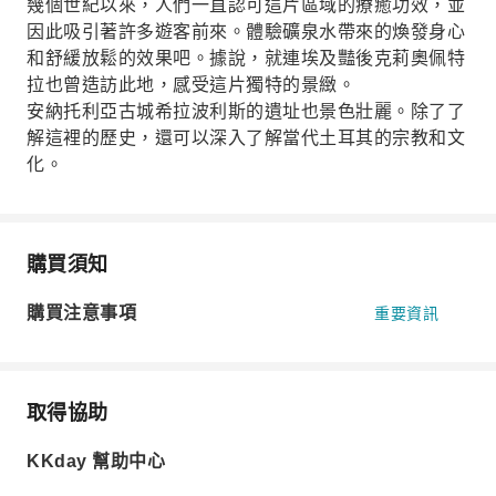
幾個世紀以來，人們一直認可這片區域的療癒功效，並
因此吸引著許多遊客前來。體驗礦泉水帶來的煥發身心
和舒緩放鬆的效果吧。據說，就連埃及豔後克莉奧佩特
拉也曾造訪此地，感受這片獨特的景緻。
安納托利亞古城希拉波利斯的遺址也景色壯麗。除了了
解這裡的歷史，還可以深入了解當代土耳其的宗教和文
化。
購買須知
購買注意事項
重要資訊
取得協助
KKday 幫助中心