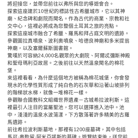
將迎接您，並帶您前往以弗所與您的導遊會合。
探索這座建於10世紀的標誌性古希臘城市，它以其神
廟、紀念碑和劇院而聞名。作為古代的商業、宗教和社
交中心，這裡必將成為您整個土耳其之旅的亮點。
探索這座城市融合了希臘、羅馬和拜占庭文明的遺跡。
參觀圖拉真噴泉、波利奧噴泉、哈德良神廟和多米提翁
神廟，以及塞爾蘇斯圖書館。
驚嘆於可容納24,000名觀眾的大劇院、阿爾忒彌斯神殿
和聖母瑪利亞故居。之後前往以天然溫泉聞名的棉花
堡。
來這裡看看，為什麼這個地方被稱為棉花城堡，你會發
現水的化學性質形成了純白色的石灰華和沿著山坡排列
的階梯狀水梯，就像一堆棉花一樣。
參觀聯合國教科文組織世界遺產－古城希拉波利斯。這
裡最引人注目的當屬聖池，您可以選擇進入池中。池
中，淺淺的溫泉水波蕩漾，下方散落著許多精美的古羅
馬遺跡。
前往希拉波利斯墓地，那裡有1200座墓碑，其中包括
馬可·奧勒留·阿米亞諾斯的墓碑。遊覽結束後，送您前