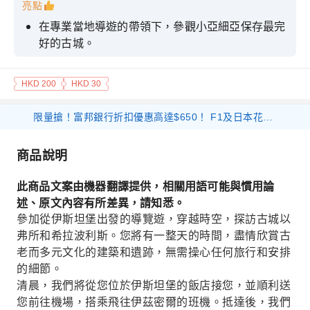
亮點
在專業當地導遊的帶領下，參觀小亞細亞保存最完
好的古城。
決定你想去的地方，並專注於你感興趣的景點。
HKD 200
HKD 30
在棉花堡的溫泉裡游泳，參觀古城希拉波利斯。
限量搶！富邦銀行折扣優惠高達$650！ F1及日本花火等體驗產品 滿$1000 減$300 優惠碼： 26FB300 環球海外旅遊產品 滿$800 減$200 優惠碼： 26FB200 香港及大灣區旅遊產品 滿$500 減$100 優惠碼： 26FB100
商品說明
此商品文案由機器翻譯提供，相關用語可能與慣用論
述、原文內容有所差異，請知悉。
參加從伊斯坦堡出發的導覽遊，穿越時空，探訪古城以
弗所和希拉波利斯。您將有一整天的時間，盡情欣賞古
老而多元文化的建築和遺跡，無需操心任何旅行和安排
的細節。
清晨，我們將從您位於伊斯坦堡的飯店接您，並順利送
您前往機場，搭乘飛往伊茲密爾的班機。抵達後，我們