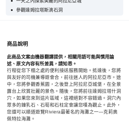
一天之內探索美麗的阿拉尼亞城
參觀達姆拉塔斯滴石洞
參加1小時乘船遊覽，參觀海盜洞、情人洞和磷光
洞
從阿拉尼亞城堡可以欣賞到城市全景。
商品說明
在迪姆卡伊河畔的受歡迎餐廳享用午餐
此商品文案由機器翻譯提供，相關用語可能與慣用論
述、原文內容有所差異，請知悉。
行程從您下榻之處的便利接送服務開始。抵達後，您將
與友好的司機兼導遊會合，前往迷人的阿拉尼亞市。途
中，您將參觀香蕉園，之後登上阿拉尼亞城堡，在全景
露台上欣賞壯麗的景色。隨後，您將前往達姆拉塔什洞
穴，如果您來到這片區域，這裡絕對不容錯過。洞穴內
眾多的鐘乳石、石筍和石柱定會讓您嘆為觀止。此外，
您還可以順道遊覽Riviera最著名的海灘之一—克莉奧
佩特拉海灘。