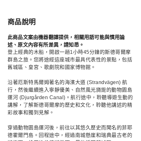
商品說明
此商品文案由機器翻譯提供，相關用語可能與慣用論
述、原文內容有所差異，請知悉。
登上經典的木船，開啟一趟1小時45分鐘的斯德哥爾摩
群島之旅。您將途經這座城市最具代表性的景點，包括
舊城區、皇宮、歌劇院和國家博物館。
沿著厄斯特馬爾姆著名的海濱大道 (Strandvägen) 航
行，然後繼續進入寧靜優美、自然風光旖旎的動物園島
運河 (Djurgården Canal)。航行途中，聆聽導遊生動的
講解，了解斯德哥爾摩的歷史和文化，聆聽他講述的精
彩故事和獨到見解。
穿過動物園島運河後，前往以其悠久歷史而聞名的菲耶
德霍爾門島。回程途中，經過南城懸崖和瑞典最古老的