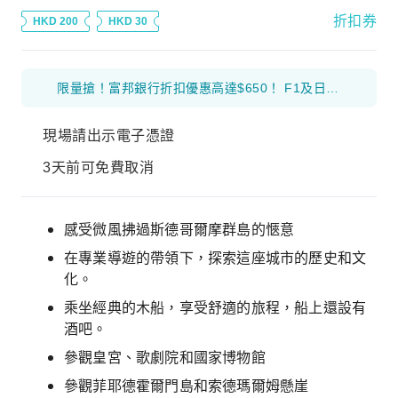
折扣券
HKD 200
HKD 30
限量搶！富邦銀行折扣優惠高達$650！ F1及日本花火等體驗產品 滿$1000 減$300 優惠碼： 26FB300 環球海外旅遊產品 滿$800 減$200 優惠碼： 26FB200 香港及大灣區旅遊產品 滿$500 減$100 優惠碼： 26FB100
現場請出示電子憑證
3天前可免費取消
感受微風拂過斯德哥爾摩群島的愜意
在專業導遊的帶領下，探索這座城市的歷史和文
化。
乘坐經典的木船，享受舒適的旅程，船上還設有
酒吧。
參觀皇宮、歌劇院和國家博物館
參觀菲耶德霍爾門島和索德瑪爾姆懸崖