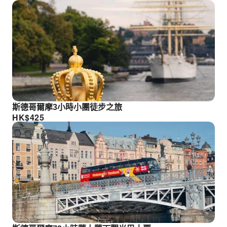
斯德哥爾摩3小時小團徒步之旅
HK$
425