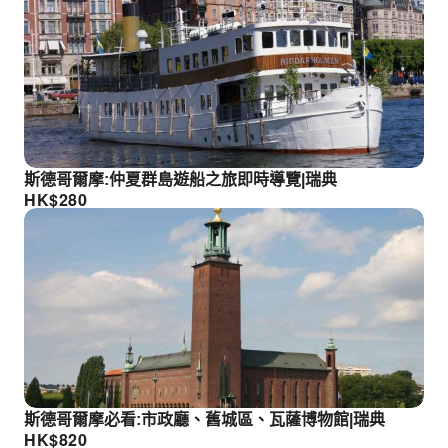
斯德哥爾摩:仲夏群島遊船之旅即時導覽|瑞典
HK$
280
斯德哥爾摩必看:市政廳、舊城區、瓦薩博物館|瑞典
HK$
820