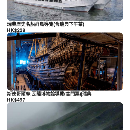
瑞典歷史名船群島導覽(含瑞典下午茶)
HK$
229
斯德哥爾摩:瓦薩博物館導覽(含門票)|瑞典
HK$
497