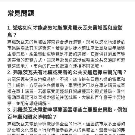
常見問題
1. 遊客如何才能高效地遊覽弗羅茨瓦夫舊城區和座堂
島？
弗羅茨瓦夫的舊城區非常適合步行遊覽，您可以悠閒地漫步於
市集廣場及其周邊街道。若要更快捷地前往座堂島及百年廳等
主要景點，乘坐電動車導覽是不錯的選擇，它提供舒適且有導
遊帶領的遊覽方式，讓您無需長途跋涉或轉乘公共交通即可遊
覽這些地方。市內的巴士和電車亦連接不同區域。
2. 弗羅茨瓦夫有地鐵或完善的公共交通選擇來觀光嗎？
弗羅茨瓦夫沒有地鐵系統。不過，該市擁有四通八達的電車和
巴士網絡，方便前往各個景點。車票通常可以在車站購買或直
接在車上購買。若想享受更輕鬆且資訊豐富的觀光體驗，乘坐
電動車導覽可以直接帶您前往舊城區、大學和百年廳等主要地
標，並配有導遊講解。
3. 弗羅茨瓦夫電動車導覽涵蓋哪些主要歷史景點，例如
百年廳和國家博物館？
弗羅茨瓦夫電動車導覽提供全面的行程，涵蓋該市眾多重要的
歷史和文化景點。行程包括參觀迷人的舊城區、聲譽卓著的弗