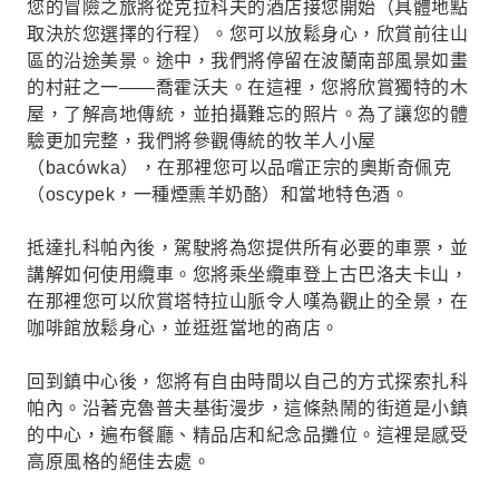
您的冒險之旅將從克拉科夫的酒店接您開始（具體地點
取決於您選擇的行程）。您可以放鬆身心，欣賞前往山
區的沿途美景。途中，我們將停留在波蘭南部風景如畫
的村莊之一——喬霍沃夫。在這裡，您將欣賞獨特的木
屋，了解高地傳統，並拍攝難忘的照片。為了讓您的體
驗更加完整，我們將參觀傳統的牧羊人小屋
（bacówka），在那裡您可以品嚐正宗的奧斯奇佩克
（oscypek，一種煙熏羊奶酪）和當地特色酒。
抵達扎科帕內後，駕駛將為您提供所有必要的車票，並
講解如何使用纜車。您將乘坐纜車登上古巴洛夫卡山，
在那裡您可以欣賞塔特拉山脈令人嘆為觀止的全景，在
咖啡館放鬆身心，並逛逛當地的商店。
回到鎮中心後，您將有自由時間以自己的方式探索扎科
帕內。沿著克魯普夫基街漫步，這條熱鬧的街道是小鎮
的中心，遍布餐廳、精品店和紀念品攤位。這裡是感受
高原風格的絕佳去處。