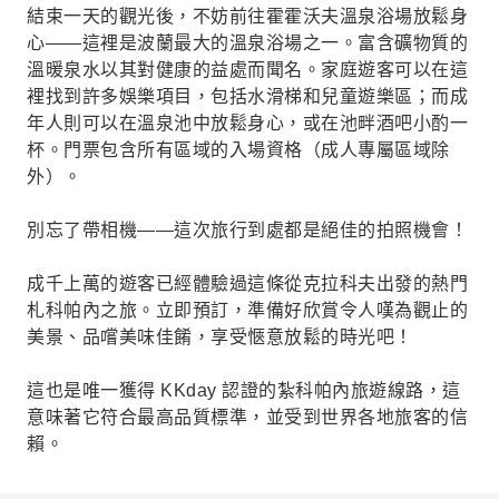
結束一天的觀光後，不妨前往霍霍沃夫溫泉浴場放鬆身
心——這裡是波蘭最大的溫泉浴場之一。富含礦物質的
溫暖泉水以其對健康的益處而聞名。家庭遊客可以在這
裡找到許多娛樂項目，包括水滑梯和兒童遊樂區；而成
年人則可以在溫泉池中放鬆身心，或在池畔酒吧小酌一
杯。門票包含所有區域的入場資格（成人專屬區域除
外）。
別忘了帶相機——這次旅行到處都是絕佳的拍照機會！
成千上萬的遊客已經體驗過這條從克拉科夫出發的熱門
札科帕內之旅。立即預訂，準備好欣賞令人嘆為觀止的
美景、品嚐美味佳餚，享受愜意放鬆的時光吧！
這也是唯一獲得 KKday 認證的紮科帕內旅遊線路，這
意味著它符合最高品質標準，並受到世界各地旅客的信
賴。