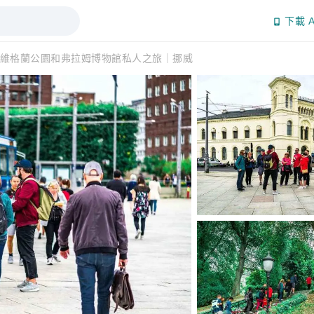
下載 A
維格蘭公園和弗拉姆博物館私人之旅｜挪威