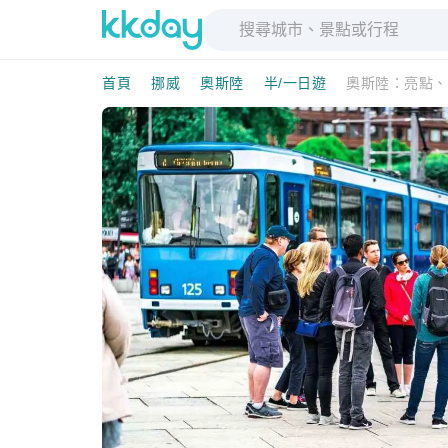
首頁
挪威
奧斯陸
半/一日遊
奧斯陸：亮點、