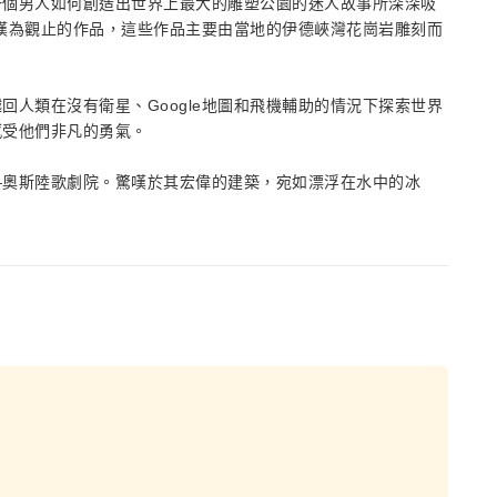
一個男人如何創造出世界上最大的雕塑公園的迷人故事所深深吸
嘆為觀止的作品，這些作品主要由當地的伊德峽灣花崗岩雕刻而
人類在沒有衛星、Google地圖和飛機輔助的情況下探索世界
感受他們非凡的勇氣。
—奧斯陸歌劇院。驚嘆於其宏偉的建築，宛如漂浮在水中的冰