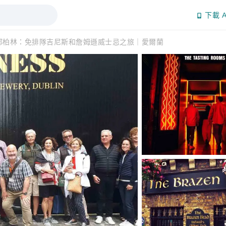
下載 A
都柏林：免排隊吉尼斯和詹姆遜威士忌之旅｜愛爾蘭