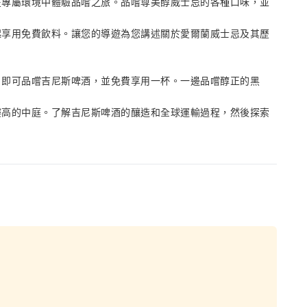
在專屬環境中體驗品嚐之旅。品嚐尊美醇威士忌的各種口味，並
起享用免費飲料。讓您的導遊為您講述關於愛爾蘭威士忌及其歷
，即可品嚐吉尼斯啤酒，並免費享用一杯。一邊品嚐醇正的黑
樓高的中庭。了解吉尼斯啤酒的釀造和全球運輸過程，然後探索