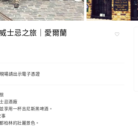
威士忌之旅｜愛爾蘭
現場請出示電子憑證
旅
士忌酒廠
並享用一杯吉尼斯黑啤酒。
故事
都柏林的壯麗景色。