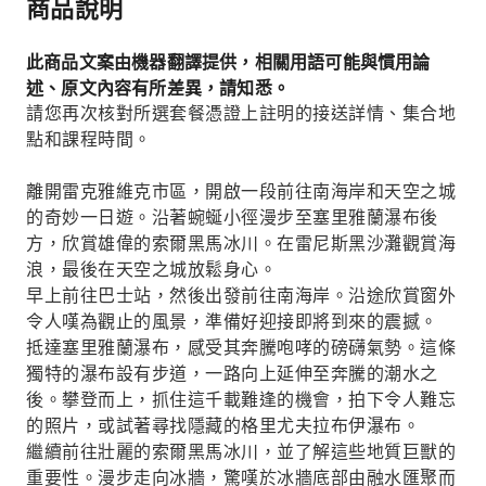
商品說明
此商品文案由機器翻譯提供，相關用語可能與慣用論
述、原文內容有所差異，請知悉。
請您再次核對所選套餐憑證上註明的接送詳情、集合地
點和課程時間。
離開雷克雅維克市區，開啟一段前往南海岸和天空之城
的奇妙一日遊。沿著蜿蜒小徑漫步至塞里雅蘭瀑布後
方，欣賞雄偉的索爾黑馬冰川。在雷尼斯黑沙灘觀賞海
浪，最後在天空之城放鬆身心。
早上前往巴士站，然後出發前往南海岸。沿途欣賞窗外
令人嘆為觀止的風景，準備好迎接即將到來的震撼。
抵達塞里雅蘭瀑布，感受其奔騰咆哮的磅礴氣勢。這條
獨特的瀑布設有步道，一路向上延伸至奔騰的潮水之
後。攀登而上，抓住這千載難逢的機會，拍下令人難忘
的照片，或試著尋找隱藏的格里尤夫拉布伊瀑布。
繼續前往壯麗的索爾黑馬冰川，並了解這些地質巨獸的
重要性。漫步走向冰牆，驚嘆於冰牆底部由融水匯聚而