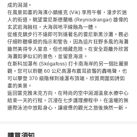
成的潟湖。
在風景如畫的海濱小鎮維克 (Vik) 享用午餐，漫步於迷
人的街道。眺望雷尼斯德蘭格 (Reynisdrangar) 雄偉的
玄武岩海蝕柱，大海與地平線融為一體。
從維克鎮步行不遠即可到達著名的雷尼斯黑沙灘。務必
仔細聆聽導遊的指示和警告，因為這片狂野多風的海灘
雖然美得令人窒息，但也暗藏危險。在安全距離外欣賞
海灘如夢似幻的景色，並留意海浪。
在斯科加瀑布 (Skógafoss) 打卡南海岸的另一個壯麗景
觀。您可以聆聽 60 公尺高瀑布震耳欲聾的轟鳴聲，也
可以攀登 370 級階梯到達瀑布頂端，欣賞周圍如詩如
畫的美景。
返回雷克雅未克方向，在時尚的空中潟湖溫泉水療中心
結束一天的行程。沉浸在七步護理療程中，在溫暖的無
邊際泳池中放鬆身心，讓疲憊的觀光之旅後煥然一新。
購買須知