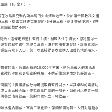
面膜（10 毫升）。
落在冰島雷克雅內斯半島的火山熔岩地帶，位於聯合國教科文組
鐘車程，從雷克雅維克出發約45分鐘車程，藍湖交通便利，絕對
他景點都截然不同。
廊開始，這條走廊通往藍湖主樓。辦理入住手續後，您將獲得一
個遊覽過程中進行無現金消費。淋浴間備有洗髮精、護髮素和沐
裡還設有水下入口，您可以直接從更衣室進入溫暖的地熱海水，
做的事。藍湖面積約10,000平方米，是冰島最大的游泳潟
更寬敞的空間和更私密的體驗，不妨前往潟湖盡頭的靜謐區。
些面膜的主要護膚成分均可提取自藍湖湖水，以其卓越的護膚功
膜或火山磨砂面膜。作為尊享門票的一部分，您還可以帶走一款
提供各式清爽飲品，您的門票包含一杯飲品。
%的淡水混合而成，富含二氧化矽、藻類和礦物質。人們對這種水