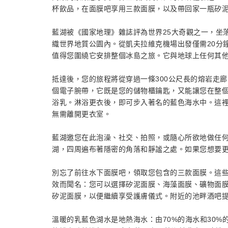
杯飲品，在面膜吧享用三款面膜，以及帶回家一瓶矽泥
藍湖被《國家地理》雜誌評為世界25大奇觀之一，坐
織世界地質公園內。從凱夫拉維克機場出發僅需20分
值得您圍繞它安排整個冰島之旅。它與地球上任何其
抵達後，您的旅程將從穿過一條300公尺長的熔岩走
個電子腕帶，它既是您的儲物櫃鑰匙，又能讓您在整
浴乳。淋浴更衣後，即可步入著名的藍色海水中。這
無需離開更衣室。
藍湖邀您在此泡澡、社交、拍照，或隨心所欲地做任何想
湖，四周遍布著隱密的角落和靜謐之處。如果您想要
別忘了前往水下面膜吧，領取您包含的三款面膜。這
效而聞名：您可以選擇矽泥面膜、海藻面膜、礦物面
矽泥面膜，以便繼續享受護膚儀式。附近的池畔酒吧
溫暖的乳藍色湖水是地熱海水：由70%的海水和30