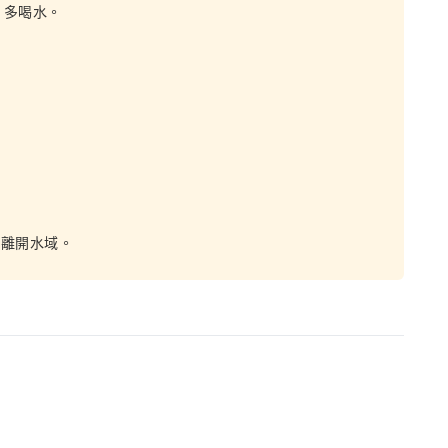
，多喝水。
鐘離開水域。