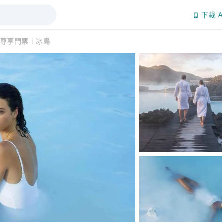
下載 A
尊享門票｜冰島