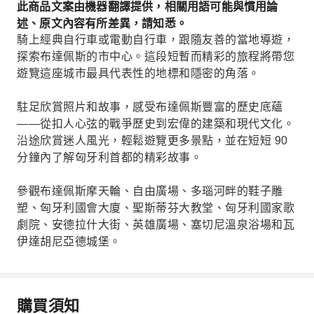
此商品文案由機器翻譯提供，相關用語可能與慣用論
述、原文內容有所差異，請知悉。
騎上經典自行車或電動自行車，跟隨友善的當地導遊，
探索布達佩斯的市中心。這段短暫而精彩的旅程將帶您
遊覽這座城市最具代表性的地標和隱密的角落。
駐足欣賞照片和故事，感受布達佩斯豐富的歷史底蘊
——從扣人心弦的戰爭歷史到宏偉的建築和現代文化。
沿途欣賞迷人風光，輕鬆遊覽更多景點，並在短短 90
分鐘內了解匈牙利首都的精彩故事。
參觀布達佩斯摩天輪、自由廣場、多瑙河畔的鞋子雕
塑、匈牙利國會大廈、聖斯蒂芬大教堂、匈牙利國家歌
劇院、安德拉什大街、英雄廣場、塞切尼溫泉浴場和瓦
伊達胡尼亞德城堡。
購買須知