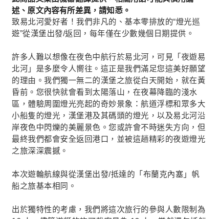
述、原文內容有所差異，請知悉。
致易北河愛好者！我們非凡的、基本零排放的“燈光巡
遊”從漢堡出發/返回，每年僅在少數幾個日期提供。
許多人難以想像在夜色中航行於易北河，可見「夜遊易
北河」是多麼令人嚮往。這正是我們滿足您這美好願望
的理由。我們獨一無二的漢堡之旅從白天開始，就在黃
昏前。您很快就會看到太陽落山，在夜幕降臨的淺水
區，體驗周圍燈光亮起的奇妙景象：航道浮標和眾多大
小船隻的燈光，漢堡港及其碼頭的燈光，以及易北河沿
岸夜色中閃爍的美麗景色。您或許會不時迷失方向，但
最終我們都會安全返回港口，並被這趟精彩的夜遊燈光
之旅深深震撼。
本次遊輪航線與從漢堡出發/抵達的「布蘭克內塞」帆
船之旅基本相同。
出於獨特性的考慮，我們將這次旅行的參與人數限制為