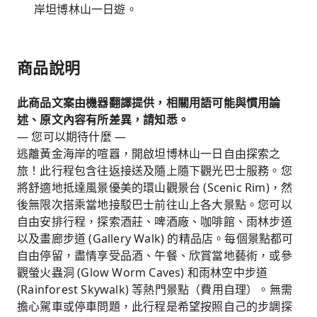
岸坦博林山一日遊。
商品說明
此商品文案由機器翻譯提供，相關用語可能與慣用論
述、原文內容有所差異，請知悉。
— 您可以期待什麼 —
逃離黃金海岸的喧囂，開啟坦博林山一日自由探索之
旅！此行程包含往返接送及隨上隨下觀光巴士服務。您
將舒適地抵達風景優美的環山觀景台 (Scenic Rim)，然
後無限次搭乘當地接駁巴士前往山上各大景點。您可以
自由安排行程，探索酒莊、啤酒廠、咖啡館、雨林步道
以及畫廊步道 (Gallery Walk) 的精品店。每個景點都可
自由停留，盡情享受品酒、午餐、欣賞當地藝術，或參
觀螢火蟲洞 (Glow Worm Caves) 和雨林空中步道
(Rainforest Skywalk) 等熱門景點（費用自理）。無需
擔心駕車或停車問題，此行程是希望按照自己的步調探