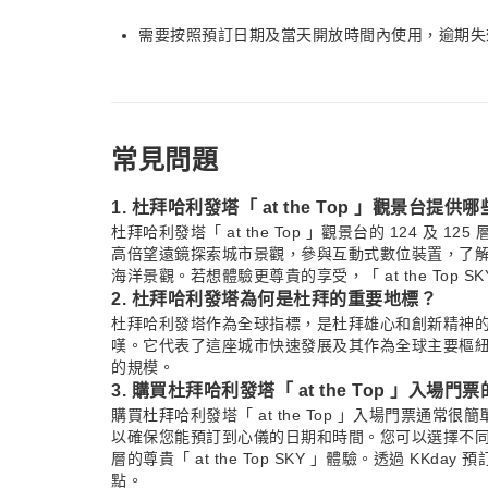
需要按照預訂日期及當天開放時間內使用，逾期失
常見問題
1. 杜拜哈利發塔「 at the Top 」觀景台
杜拜哈利發塔「 at the Top 」觀景台的 124 
高倍望遠鏡探索城市景觀，參與互動式數位裝置，了
海洋景觀。若想體驗更尊貴的享受，「 at the Top 
2. 杜拜哈利發塔為何是杜拜的重要地標？
杜拜哈利發塔作為全球指標，是杜拜雄心和創新精神
嘆。它代表了這座城市快速發展及其作為全球主要樞
的規模。
3. 購買杜拜哈利發塔「 at the Top 」入
購買杜拜哈利發塔「 at the Top 」入場門票
以確保您能預訂到心儀的日期和時間。您可以選擇不同的門票
層的尊貴「 at the Top SKY 」體驗。透過 K
點。