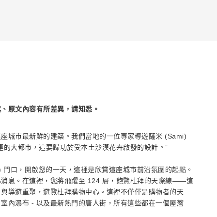
述、原文內容有所差異，請知悉。
城市最新鮮的建築。我們當地的一位專家導遊薩米 (Sami)
連的大都市，這要歸功於受本土沙漠花卉啟發的設計。”
all) 門口，開啟您的一天，這裡是欣賞這座城市前沿氛圍的起點。
息。在這裡，您將飛躍至 124 層，飽覽杜拜的天際線——這
，與導遊重聚，遊覽杜拜購物中心。這裡不僅僅是購物者的天
室內瀑布 - 以及最新熱門的唐人街，所有這些都在一個屋簷