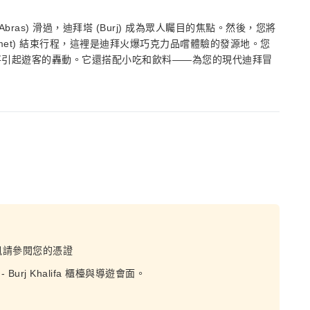
as) 滑過，迪拜塔 (Burj) 成為眾人矚目的焦點。然後，您將
urmet) 結束行程，這裡是迪拜火爆巧克力品嚐體驗的發源地。您
將引起遊客的轟動。它還搭配小吃和飲料——為您的現代迪拜冒
訊請參閱您的憑證
 - Burj Khalifa 櫃檯與導遊會面。