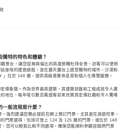
效
提供哪些獨特的特色和體驗？
及 125 層觀景台，讓您從無與倫比的高度俯瞰杜拜全景。訪客可以使用
解這座塔的建造過程，並在露天露台上感受獨特的城市、沙漠和
SKY 」位於 148 層，提供高級貴賓休息室和個人化導覽服務。
的宏偉象徵。作為世界最高建築，其建築技藝和工程成就令人讚
紐的地位，每年吸引數百萬遊客前來欣賞其宏偉壯觀和令人驚嘆
場門票的一般流程是什麼？
通常很簡單。強烈建議您務必提前在網上預訂門票，尤其是在旅遊旺季，
選項，包括可登上 124 及 125 層的門票，或位於 148
Kday 預訂，您可以輕鬆比較不同選項，確保您能順利參觀這個熱門景