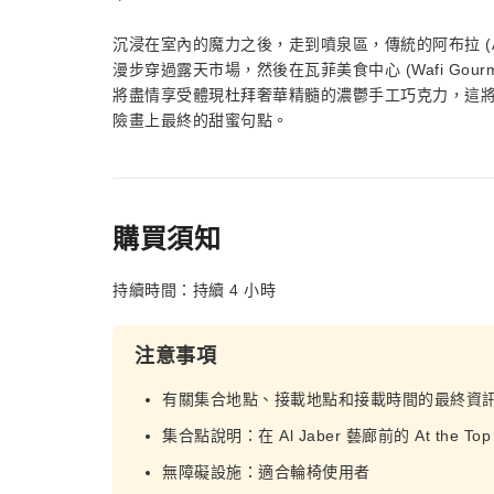
沉浸在室內的魔力之後，走到噴泉區，傳統的阿布拉 (Abr
漫步穿過露天市場，然後在瓦菲美食中心 (Wafi Go
將盡情享受體現杜拜奢華精髓的濃鬱手工巧克力，這
險畫上最終的甜蜜句點。
購買須知
持續時間：持續 4 小時
注意事項
有關集合地點、接載地點和接載時間的最終資
集合點說明：在 Al Jaber 藝廊前的 At the Top
無障礙設施：適合輪椅使用者