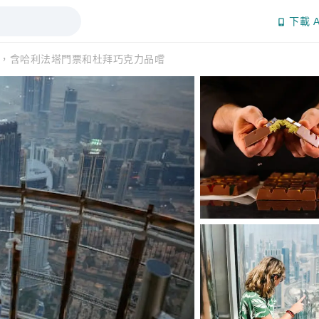
下載 A
，含哈利法塔門票和杜拜巧克力品嚐