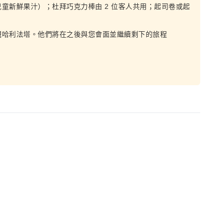
童新鮮果汁）；杜拜巧克力棒由 2 位客人共用；起司卷或起
觀哈利法塔。他們將在之後與您會面並繼續剩下的旅程