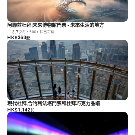
阿聯酋杜拜|未來博物館門票 - 未來生活的地方
3.7
(23)・500+ 個已訂購
HK$
363
起
現代杜拜,含哈利法塔門票和杜拜巧克力品嚐
HK$
1,142
起