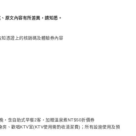
述、原文內容有所差異，請知悉。
並告知憑證上的核銷碼及體驗券內容
乙晚，含自助式早餐2客，加贈溫泉煮NT$50折價券
房、歡唱KTV室(KTV使用需酌收清潔費)；所有設施使用及預