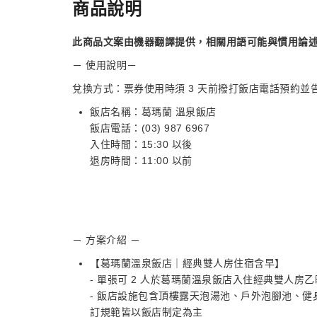
商品說明
此商品文案由機器翻譯提供，相關用語可能與慣用論
－ 使用說明－
兌換方式：票券使用時須 3 天前撥打飯店電話預約
飯店名稱：葛瑪蘭 溫泉飯店
飯店電話：(03) 987 6967
入住時間：15:30 以後
退房時間：11:00 以前
－ 方案介紹 －
【葛瑪蘭溫泉飯店｜經典雙人房住宿含早】
- 單張可 2 人於葛瑪蘭溫泉飯店入住經典雙人房
- 飯店設施包含頂樓露天泡湯池、戶外泡腳池、健身
訂規範皆以飯店制定為主