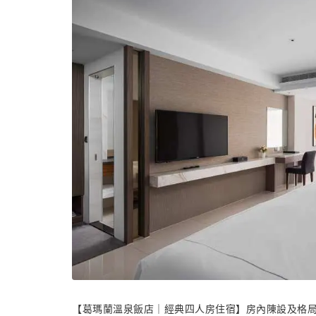
【葛瑪蘭溫泉飯店｜經典四人房住宿】房內陳設及格