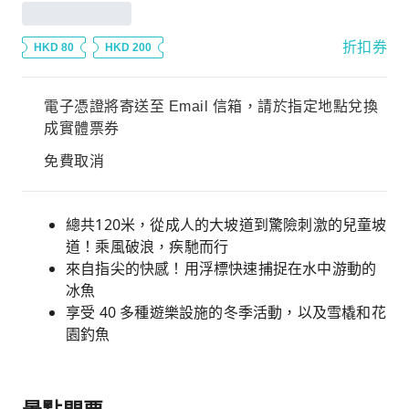
折扣券
HKD 80
HKD 200
電子憑證將寄送至 Email 信箱，請於指定地點兌換
成實體票券
免費取消
總共120米，從成人的大坡道到驚險刺激的兒童坡
道！乘風破浪，疾馳而行
來自指尖的快感！用浮標快速捕捉在水中游動的
冰魚
享受 40 多種遊樂設施的冬季活動，以及雪橇和花
園釣魚