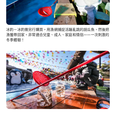
冰釣－冰釣需另行購買。用漁網捕捉活蹦亂跳的胡瓜魚，然後把
漁獲帶回家。非常適合兒童、成人、家庭和情侶——一次刺激的
冬季體驗！