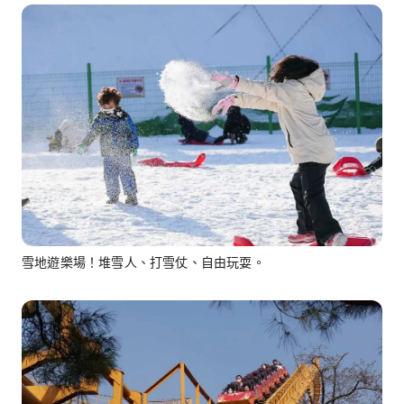
雪地遊樂場！堆雪人、打雪仗、自由玩耍。