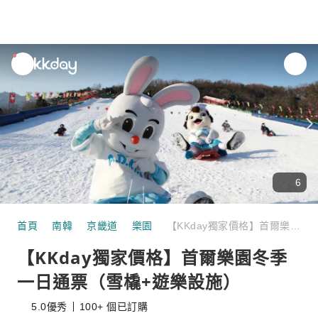
unread
notifications
6
首頁
南韓
京畿道
樂園
【KKday獨家價格】首爾樂園冬季一日通票（雪橇+遊樂設施）
【KKday獨家價格】首爾樂園冬季
一日通票（雪橇+遊樂設施）
5.0
優秀
100+ 個已訂購