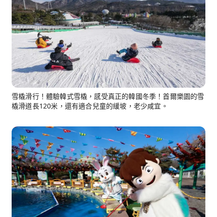
雪橇滑行！體驗韓式雪橇，感受真正的韓國冬季！首爾樂園的雪
橇滑道長120米，還有適合兒童的緩坡，老少咸宜。