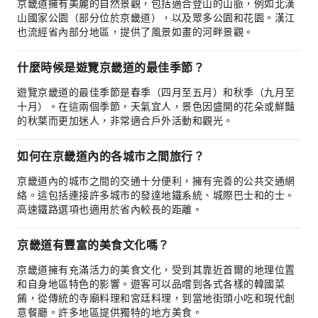
京畿道擁有美麗的自然景觀，包括適合登山的山脈，例如北漢
山國家公園（部分位於京畿道），以及眾多公園和花園。漢江
也流經省內部分地區，提供了風景如畫的河畔景觀。
什麼時候是遊覽京畿道的最佳季節？
遊覽京畿道的最佳季節是春季（四月至五月）和秋季（九月至
十月）。在這兩個季節，天氣宜人，景色因盛開的花朵或鮮豔
的秋葉而更加迷人，非常適合戶外活動和觀光。
如何在京畿道內的各城市之間旅行？
京畿道內的城市之間的交通十分便利，擁有完善的公共交通網
絡。這包括連接許多城市的發達地鐵系統、城際巴士和的士。
高速鐵路選項也適用於省內較長的距離。
京畿道有豐富的美食文化嗎？
京畿道擁有充滿活力的美食文化，受到其靠近首爾的地理位置
和自身地區特色的影響。遊客可以品嚐到各式各樣的韓國菜
餚，從傳統的寺廟料理和宮廷料理，到當地街頭小吃和現代創
意餐廳。許多地區提供獨特的地方美食。