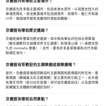
京畿道內有哪些主要城市？
京畿道包含多個主要城市，包括省會水原市，以其歷史悠久的
華城而聞名。其他重要城市包括城南市、高陽市、龍仁市和富
川市，每個城市都有其獨特的景點和體驗。
京畿道有哪些歷史遺跡？
京畿道擁有豐富的歷史遺跡。其中較為著名的包括水原華城
（聯合國教科文組織世界文化遺產）和南漢山城（一座歷史悠
久的 montaña 堡壘）。此外，還有許多皇家陵墓和古代寺廟
點綴在省內。
京畿道有受歡迎的主題樂園或遊樂園嗎？
是的，京畿道是幾個受歡迎的主題樂園和遊樂園的所在地。愛
寶樂園（韓國最大的主題樂園）是主要的吸引點之一，此外還
有樂天世界（部分位於首爾，但可從京畿道前往）以及提供傳
統韓國生活體驗的韓國民俗村。
京畿道有哪些自然景點？