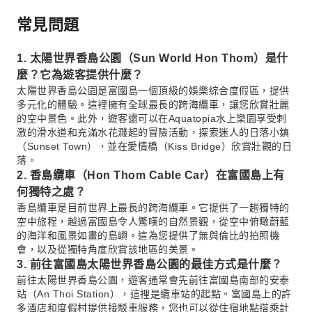
常見問題
1. 太陽世界香島公園（Sun World Hon Thom）是什
麼？它為遊客提供什麼？
太陽世界香島公園是富國島一個頂級的娛樂綜合度假區，提供
多元化的體驗。這裡擁有全球最長的跨海纜車，讓您欣賞壯麗
的空中景色。此外，遊客還可以在Aquatopia水上樂園享受刺
激的滑水道和充滿水花濺起的冒險活動，探索迷人的日落小鎮
（Sunset Town），並在愛情橋（Kiss Bridge）欣賞壯觀的日
落。
2. 香島纜車（Hon Thom Cable Car）在富國島上有
何獨特之處？
香島纜車是目前世界上最長的跨海纜車。它提供了一趟獨特的
空中旅程，越過富國島令人驚嘆的自然景觀，從空中俯瞰蔚藍
的海洋和風景如畫的島嶼。這為您提供了無與倫比的拍照機
會，以及從獨特角度欣賞該地區的美景。
3. 前往富國島太陽世界香島公園的最佳方式是什麼？
前往太陽世界香島公園，遊客通常會先前往富國島南部的安泰
站（An Thoi Station），這裡是纜車站的起點。富國島上的許
多酒店和度假村提供接駁車服務，您也可以從住宿地點搭乘計