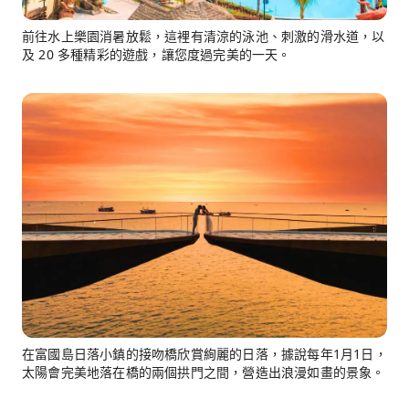
前往水上樂園消暑放鬆，這裡有清涼的泳池、刺激的滑水道，以
及 20 多種精彩的遊戲，讓您度過完美的一天。
在富國島日落小鎮的接吻橋欣賞絢麗的日落，據說每年1月1日，
太陽會完美地落在橋的兩個拱門之間，營造出浪漫如畫的景象。