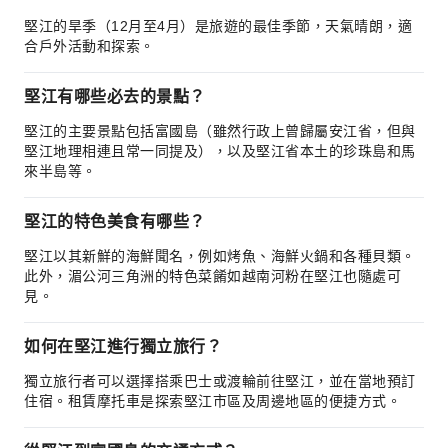
堅江的旱季（12月至4月）是旅遊的最佳季節，天氣晴朗，適
合戶外活動和探索。
堅江有哪些必去的景點？
堅江的主要景點包括富國島（雖然行政上曾歸屬安江省，但與
堅江地理相連且常一同提及），以及堅江省本土的珍珠島和馬
來半島等。
堅江的特色美食有哪些？
堅江以其新鮮的海鮮聞名，例如烤魚、海鮮火鍋和各種貝類。
此外，湄公河三角洲的特色菜餚如越南河粉在堅江也隨處可
見。
如何在堅江進行獨立旅行？
獨立旅行者可以選擇搭乘巴士或渡輪前往堅江，並在當地預訂
住宿。租賃摩托車是探索堅江市區及周邊地區的便捷方式。