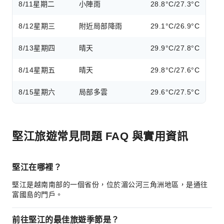
8/11
星期二
小陣雨
28.8°C/27.3°C
8/12
星期三
附近局部降雨
29.1°C/26.9°C
8/13
星期四
晴天
29.9°C/27.8°C
8/14
星期五
晴天
29.8°C/27.6°C
8/15
星期六
局部多雲
29.6°C/27.5°C
堅江旅遊常見問題 FAQ 與實用資訊
堅江在哪裡？
堅江是越南南部的一個省份，位於湄公河三角洲地區，是通往
富國島的門戶。
前往堅江的最佳旅遊季節是？