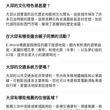
大邱的文化特色是甚麼？
大邱以其豐富的近代歷史和藝術文化聞名。這座城市保存了許
多日治時期的建築，並將其轉化為充滿藝術氣息的空間，如近
代胡同街和西門市場，展現了其獨特的歷史底蘊。
在大邱有哪些適合親子同樂的活動？
E-World樂園是個絕佳的親子旅遊地點，園內有刺激的遊樂設
施、美麗的櫻花季（春季）和燈光節（冬季），以及夢幻般的
83塔，提供全家大小的歡樂時光。
大邱的交通系統方便嗎？
大邱的公共交通系統非常便利，市內有多條地鐵線路和公車路
線，可輕鬆抵達各主要景點。您也可以考慮租賃電動滑板車或
自行車，更靈活地探索這座城市。
大邱有哪些推薦的住宿區域？
推薦入住中央路或東城路附近，這裡交通便利，周邊餐廳、商