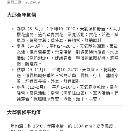
更新日期：2025-09
大邱全年氣候
春季（3–5月）：平均10–20°C，天氣溫和舒適，3-4月
櫻花盛開，適合踏青賞花。常見活動：賞花、郊遊、踩
單車。建議穿着：薄外套、長袖衫、舒適嘅鞋。
夏季（6–8月）：平均24–28°C，天氣酷熱潮濕，雨量
充沛，偶有雷暴雨。常見活動：到避暑勝地旅遊、水上
活動（例如游泳）。建議穿着：輕薄透氣嘅衫褲、遮陽
帽、防曬霜。
秋季（9–11月）：平均10–24°C，天氣宜人，乾燥舒
適，係賞楓嘅好季節。常見活動：賞楓、行山。建議穿
着：舒適嘅長褲、外套、舒適嘅鞋。
冬季（12–2月）：平均1–10°C，天氣寒冷乾燥，偶有
降雪。常見活動：滑雪（需前往山區）、室內活動。建
議穿着：保暖嘅厚外套、冷帽、頸巾、手套。
大邱氣候平均值
年均溫：約 15°C / 年降水量：約 1594 mm / 夏季濕度：