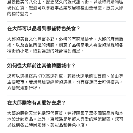
風景優美的八公山、歷史悠久的近代胡同街、以及時尚購物區
現代百貨。您還可以參觀李丞業故居和桂山聖母堂，感受大邱
的獨特魅力。
在大邱可以品嚐到哪些特色美食？
大邱的美食文化豐富多彩，必嚐的有辣燉排骨、大邱的麻藥飯
捲、以及香氣四溢的烤腸。別忘了品嚐當地人喜愛的燉雞和各
種街頭小吃，絕對讓您的味蕾得到滿足。
如何從大邱前往其他韓國城市？
您可以選擇搭乘KTX高速列車，輕鬆快速地前往首爾、釜山等
主要城市。若想體驗更經濟的選擇，也有客運巴士可供搭乘，
方便您規劃行程。
在大邱購物有甚麼好去處？
大邱的購物天堂包括現代百貨，這裡匯集了眾多國際品牌和本
地設計師商品。此外，東城路是年輕人喜愛的潮流街區，您可
以找到各式時尚服飾、美妝品和特色小店。