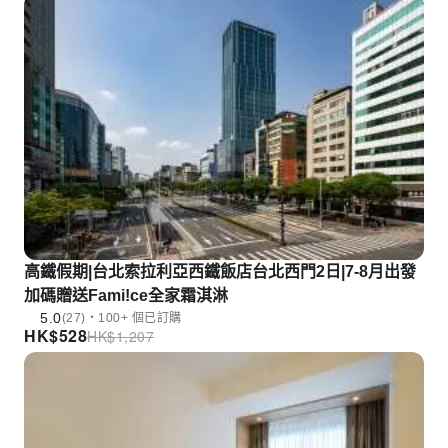
高鐵假期|台北索拉利亞西鐵飯店台北西門2日|7-8月出發
加碼贈送Fami!ce全家霜淇淋
5.0
(27)・100+ 個已訂購
HK$
528
HK$
1,207