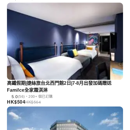
高鐵假期|捷絲旅台北西門館2日|7-8月出發加碼贈送
Fami!ce全家霜淇淋
5.0
(56)・200+ 個已訂購
HK$
504
HK$
564