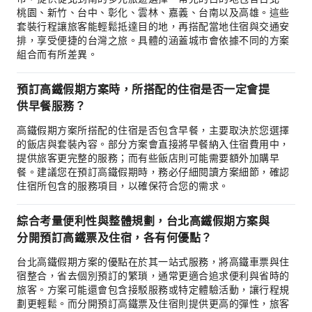
桃園、新竹、台中、彰化、雲林、嘉義、台南以及高雄。這些
套裝行程讓旅客能輕鬆抵達目的地，再搭配當地住宿與交通安
排，享受便捷的台灣之旅。具體的涵蓋城市會依據不同的方案
組合而有所差異。
預訂高鐵假期方案時，所搭配的住宿是否一定會提
供早餐服務？
高鐵假期方案所搭配的住宿是否包含早餐，主要取決於您選擇
的飯店與套裝內容。部分方案會直接將早餐納入住宿費用中，
提供旅客更完整的服務；而有些飯店則可能需要額外加購早
餐。建議您在預訂高鐵假期時，務必仔細閱讀方案細節，確認
住宿所包含的服務項目，以確保符合您的需求。
綜合考量便利性與整體規劃，台北高鐵假期方案與
分開預訂高鐵票及住宿，各有何優點？
台北高鐵假期方案的優點在於其一站式服務，將高鐵車票與住
宿整合，省去個別預訂的繁瑣，通常更適合追求便利與省時的
旅客。方案可能還會包含接駁服務或特定體驗活動，讓行程規
劃更輕鬆。而分開預訂高鐵票及住宿則提供更高的彈性，旅客