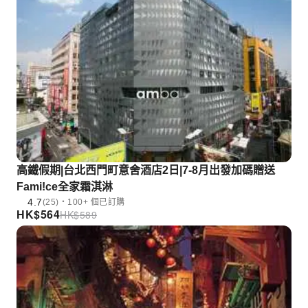
高鐵假期|台北西門町意舍酒店2日|7-8月出發加碼贈送
Fami!ce全家霜淇淋
4.7
(25)・100+ 個已訂購
HK$
564
HK$
589