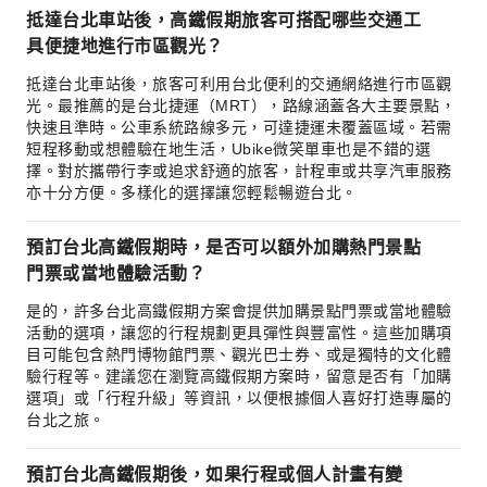
抵達台北車站後，高鐵假期旅客可搭配哪些交通工
具便捷地進行市區觀光？
抵達台北車站後，旅客可利用台北便利的交通網絡進行市區觀
光。最推薦的是台北捷運（MRT），路線涵蓋各大主要景點，
快速且準時。公車系統路線多元，可達捷運未覆蓋區域。若需
短程移動或想體驗在地生活，Ubike微笑單車也是不錯的選
擇。對於攜帶行李或追求舒適的旅客，計程車或共享汽車服務
亦十分方便。多樣化的選擇讓您輕鬆暢遊台北。
預訂台北高鐵假期時，是否可以額外加購熱門景點
門票或當地體驗活動？
是的，許多台北高鐵假期方案會提供加購景點門票或當地體驗
活動的選項，讓您的行程規劃更具彈性與豐富性。這些加購項
目可能包含熱門博物館門票、觀光巴士券、或是獨特的文化體
驗行程等。建議您在瀏覽高鐵假期方案時，留意是否有「加購
選項」或「行程升級」等資訊，以便根據個人喜好打造專屬的
台北之旅。
預訂台北高鐵假期後，如果行程或個人計畫有變