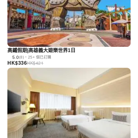
高鐵假期|高雄義大遊樂世界1日
5.0
(8)・25+ 個已訂購
HK$
336
HK$
421