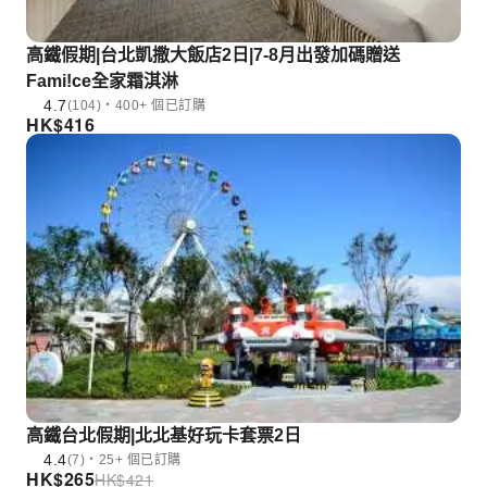
高鐵假期|台北凱撒大飯店2日|7-8月出發加碼贈送
Fami!ce全家霜淇淋
4.7
(104)・400+ 個已訂購
HK$
416
高鐵台北假期|北北基好玩卡套票2日
4.4
(7)・25+ 個已訂購
HK$
265
HK$
421