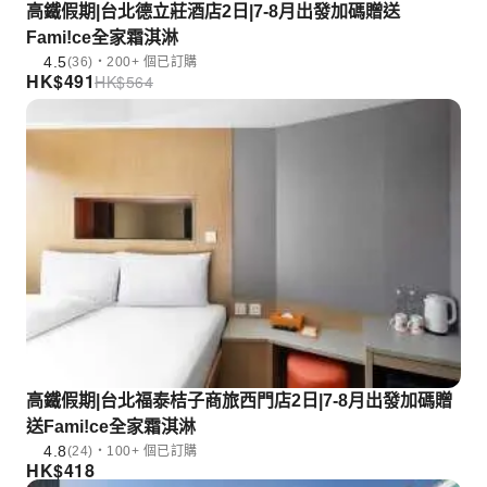
高鐵假期|台北德立莊酒店2日|7-8月出發加碼贈送
Fami!ce全家霜淇淋
4.5
(36)・200+ 個已訂購
HK$
491
HK$
564
高鐵假期|台北福泰桔子商旅西門店2日|7-8月出發加碼贈
送Fami!ce全家霜淇淋
4.8
(24)・100+ 個已訂購
HK$
418