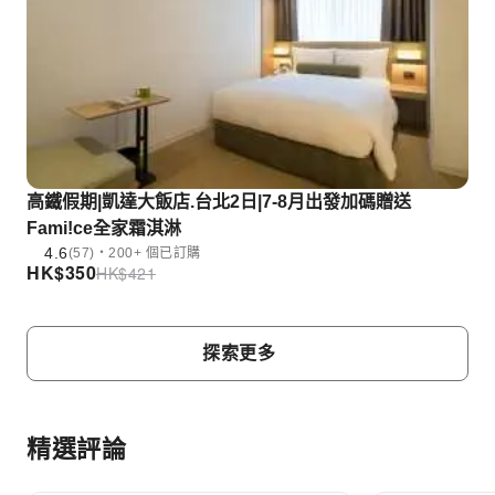
高鐵假期|凱達大飯店.台北2日|7-8月出發加碼贈送
Fami!ce全家霜淇淋
4.6
(57)・200+ 個已訂購
HK$
350
HK$
421
探索更多
精選評論