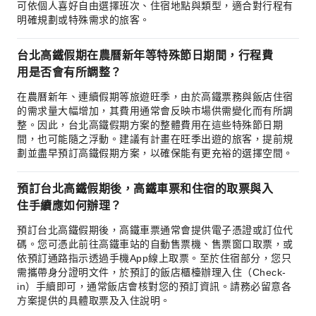
可依個人喜好自由選擇班次、住宿地點與類型，適合對行程有
明確規劃或特殊需求的旅客。
台北高鐵假期在農曆新年等特殊節日期間，行程費
用是否會有所調整？
在農曆新年、連續假期等旅遊旺季，由於高鐵票務與飯店住宿
的需求量大幅增加，其費用通常會反映市場供需變化而有所調
整。因此，台北高鐵假期方案的整體費用在這些特殊節日期
間，也可能隨之浮動。建議有計畫在旺季出遊的旅客，提前規
劃並盡早預訂高鐵假期方案，以確保能有更充裕的選擇空間。
預訂台北高鐵假期後，高鐵車票和住宿的取票與入
住手續應如何辦理？
預訂台北高鐵假期後，高鐵車票通常會提供電子憑證或訂位代
碼。您可憑此前往高鐵車站的自動售票機、售票窗口取票，或
依預訂通路指示透過手機App線上取票。至於住宿部分，您只
需攜帶身分證明文件，於預訂的飯店櫃檯辦理入住（Check-
in）手續即可，通常飯店會核對您的預訂資訊。請務必留意各
方案提供的具體取票及入住說明。