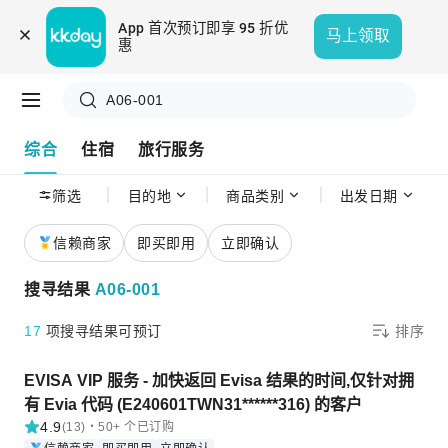
App 首次预订即享 95 折优
马上领取
惠
A06-001
综合
住宿
旅行服务
筛选
目的地
商品类别
出发日期
信赖商家
即买即用
立即确认
搜寻结果
A06-001
17
项搜寻结果可预订
排序
EVISA VIP 服务 - 加快返回 Evisa 结果的时间,仅针对拥
有 Evia 代码 (E240601TWN31******316) 的客户
4.9
(13)・50+ 个已订购