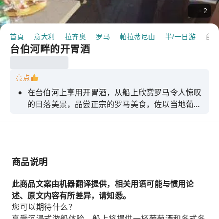
2
首頁
意大利
拉齐奥
罗马
帕拉蒂尼山
半/一日游
台伯河畔的开胃
台伯河畔的开胃酒
亮点
在台伯河上享用开胃酒，从船上欣赏罗马令人惊叹
的日落美景，品尝正宗的罗马美食，佐以当地葡萄
酒！
商品说明
此商品文案由机器翻译提供，相关用语可能与惯用论
述、原文内容有所差异，请知悉。
您可以期待什么？
享受沉浸式游船体验，船上将提供一杯葡萄酒和各式各