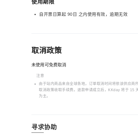
使用期限
自开票日算起 90日 之内使用有效，逾期无效
取消政策
未使用可免费取消
注意
由于站内商品来自全球各地，订单取消时间将依该供应商所在
取消政策收取手续费。退款申请成立后，KKday 将于 
为主。
寻求协助