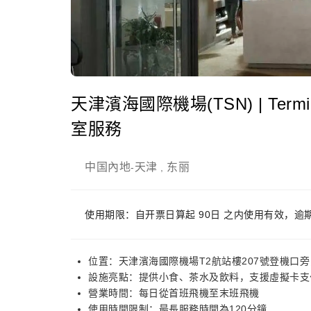
天津濱海國際機場(TSN) | Terminal 
室服務
中国內地
天津
东丽
-
,
使用期限：自开票日算起 90日 之内使用有效，逾
位置：天津濱海國際機場T2航站樓207號登機口旁
設施亮點：提供小食、茶水及飲料，支援虛擬卡支
營業時間：每日從首班飛機至末班飛機
使用時間限制：最長服務時間為120分鐘