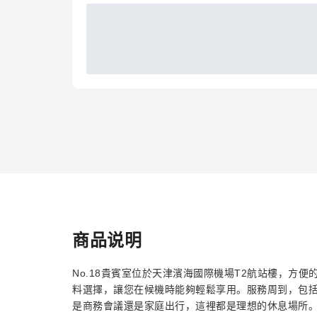
商品说明
No.18貴賓室位於天津濱海國際機場T2航站樓，方
料選擇，讓您在候機時能夠輕鬆享用。服務周到，包
是商務會議還是家庭出行，這裡都是理想的休息場所