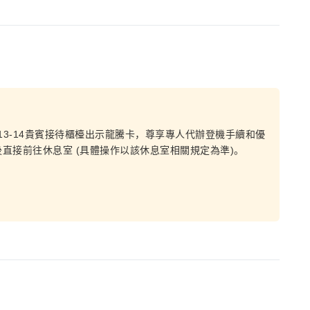
13-14貴賓接待櫃檯出示龍騰卡，尊享專人代辦登機手續和優
直接前往休息室 (具體操作以該休息室相關規定為準)。