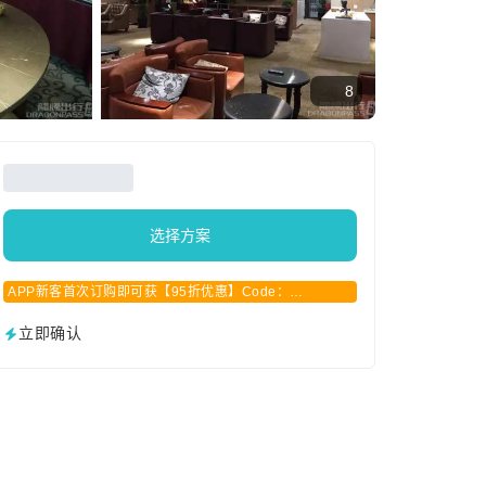
8
选择方案
APP新客首次订购即可获【95折优惠】Code：
APPCN2025
立即确认