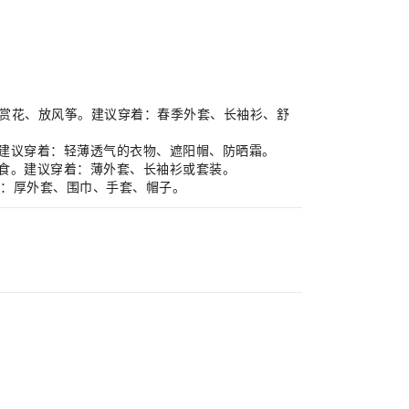
青、赏花、放风筝。建议穿着：春季外套、长袖衫、舒
市。建议穿着：轻薄透气的衣物、遮阳帽、防晒霜。
季美食。建议穿着：薄外套、长袖衫或套装。
穿着：厚外套、围巾、手套、帽子。