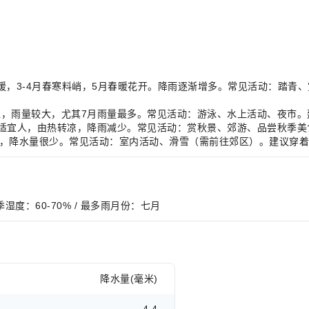
由冷转暖，3-4月春寒料峭，5月春暖花开。降雨逐渐增多。常见活动：踏
，炎热潮湿，雨量较大，尤其7月雨量最多。常见活动：游泳、水上活动、夜
C，气候舒适宜人，由热转凉，降雨减少。常见活动：赏秋景、郊游、品尝秋
，寒冷干燥，降水量很少。常见活动：室内活动、滑雪（需前往郊区）。建议
 夏季湿度：60-70% / 最多雨月份：七月
降水量(毫米)