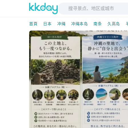
首頁
日本
冲绳
冲绳本岛
南条
久高岛