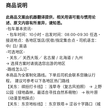
商品说明
此商品文案由机器翻译提供，相关用语可能与惯用论
述、原文内容有所差异，请知悉。
-包车基本资讯-
・包车时间：10小时・出发时间：08:00–09:30 任选・
接送地点：各地区饭店/民宿/指定集合点・司机语言：
中/ 日/ 英语
-可选地区-
・关东／ 关西大阪／ 名古屋 / 北海道 / 九州
→ 选择方案时请挑选您出游的地区
-路线怎么订-
本商品为全客制化路线。下单后司机会联系您确认行
程， 建议可参考以下各地区热门路线
【关东：缤纷打卡线】：浅草寺（复古风拍照） → 上野
公园（绿地森林，最适合寻找自然系萌物） → 秋叶原
（动漫圣地踩点）
【关东：东京地标线】：东京铁塔→ 涩谷十字路口（城