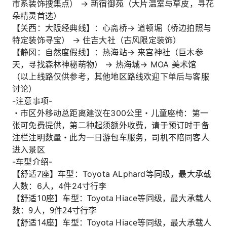
市系装饰搜集点） → 新宿御苑（大片温室与草皮，寻花
朵精灵首选）
【关西：大阪经典线】：心斋桥→ 道顿堀（桥边拍照与
特定装饰寻宝） → 住吉大社（古风限定装饰）
【静冈：自然度假线】：热海站→ 来宫神社（巨木参
天，寻找森林神秘萌物） → 热海城→ MOA 美术馆
（以上线路仅供参考，其他地区路线欢迎下单后与客服
讨论）
-注意事项-
・市区外移动总距离建议在300公里・儿童座椅：第一
张可免费提供，第二种起须额外收费，请于预订时于备
注栏注明数量・此为一日游包车服务，司机不陪同客人
进入景区
-车型介绍-
【舒适7座】车型：Toyota ALphard等同级，最大承载
人数：6人，4件24寸行李
【舒适10座】车型：Toyota Hiace等同级，最大承载人
数：9人，9件24寸行李
【舒适14座】车型：Toyota Hiace等同级，最大承载人