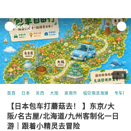
unread
notifications
8
首頁
日本
关西
大阪
泉南市
临空南滨海滩
专车服
【日本包车打蘑菇去！ 】东京/大
阪/名古屋/北海道/九州客制化一日
游｜跟着小精灵去冒险