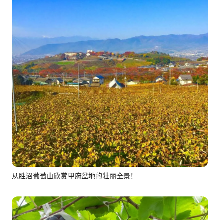
从胜沼葡萄山欣赏甲府盆地的壮丽全景！