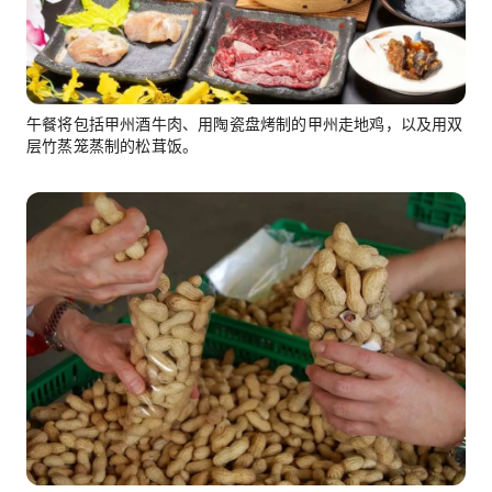
午餐将包括甲州酒牛肉、用陶瓷盘烤制的甲州走地鸡，以及用双
层竹蒸笼蒸制的松茸饭。