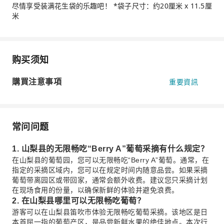
尽情享受装满花生袋的乐趣吧！ *袋子尺寸：约20厘米 x 11.5厘
米
购买须知
購買注意事項
重要資訊
常问问题
1. 山梨县的无限畅吃“Berry A”葡萄采摘有什么规定？
在山梨县的葡萄园，您可以无限畅吃“Berry A”葡萄。通常，在
指定的采摘区域内，您可以在规定时间内随意品尝。如果采摘
葡萄带离园区或带回家，通常会额外收费。建议您只采摘计划
在现场食用的份量，以确保新鲜的体验并避免浪费。
2. 在山梨县哪里可以无限畅吃葡萄？
游客可以在山梨县笛吹市体验无限畅吃葡萄采摘。该地区是日
本首屈一指的葡萄产区，是品尝新鲜水果的绝佳地点。本次行