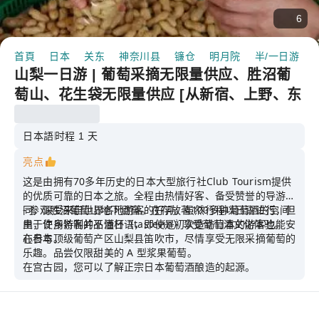
6
首頁
日本
关东
神奈川县
镰仓
明月院
半/一日游
山梨一日游 | 葡萄采摘无限量供应、胜沼葡
萄山、花生袋无限量供应 [从新宿、上野、东
京出发]
日本語
时程 1 天
亮点
这是由拥有70多年历史的日本大型旅行社Club Tourism提供
的优质可靠的日本之旅。全程由热情好客、备受赞誉的导游陪
同，深受来自世界各地游客的好评。虽然行程以日语进行，但
- 参观胜沼葡萄山地下酒窖。在存放著100多种葡萄酒的空间
由于许多游客并不懂日语，即使是初次造访日本的游客也能安
里，使用特制的品酒杯（tastevin）享受葡萄酒文化体验。
心参与。
在日本顶级葡萄产区山梨县笛吹市，尽情享受无限采摘葡萄的
乐趣。品尝仅限甜美的 A 型浆果葡萄。
在宫古园，您可以了解正宗日本葡萄酒酿造的起源。