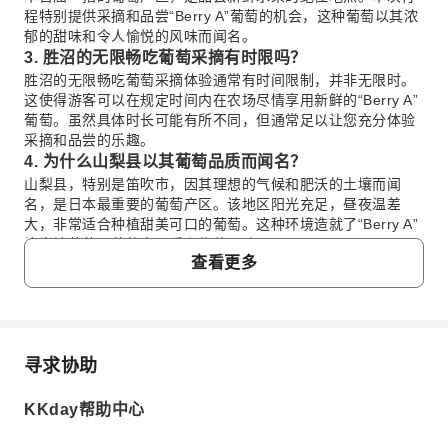
程特别提供采摘和品尝“Berry A”葡萄的机会，这种葡萄以其浓
郁的甜味和令人愉悦的风味而闻名。
3. 胜沼的无限畅吃葡萄采摘有时限吗？
胜沼的无限畅吃葡萄采摘体验通常有时间限制，并非无限时。
这使得游客可以在规定时间内在农场尽情享用新鲜的“Berry A”
葡萄。虽然具体时长可能有所不同，但通常足以让您充分体验
采摘和品尝的乐趣。
4. 为什么山梨县以其葡萄品质而闻名？
山梨县，特别是笛吹市，因其理想的气候和肥沃的土壤而闻
名，是日本最重要的葡萄产区。该地区阳光充足，昼夜温差
大，非常适合种植甜美可口的葡萄。这种环境造就了“Berry A”
等当地葡萄品种的高品质和绝佳风味。
查看更多
5. 包含葡萄采摘的山梨一日游包含哪些景点？
山梨一日游包含多项精彩景点。您将体验无限畅吃“Berry A”葡
萄，参观胜沼葡萄之丘，探索其地下酒窖并体验葡萄酒文化，
还将参加花生馅活动。此外，行程还包括参观美弥园，在那里
您可以了解日本正宗葡萄酒酿造的起源。
寻求协助
6. 包含葡萄采摘的山梨一日游从哪些城市出发？
常问问题
包含葡萄采摘的山梨一日游从新宿、上野和东京等主要城市出
KKday帮助中心
发。这些便利的出发点让居住在东京都市区不同地区的旅客都
1. 山梨县的无限畅吃“Berry A”葡萄采摘有什么规
能轻松参团，体验山梨的魅力。