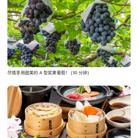
尽情享用甜美的 A 型浆果葡萄！ (30 分钟)